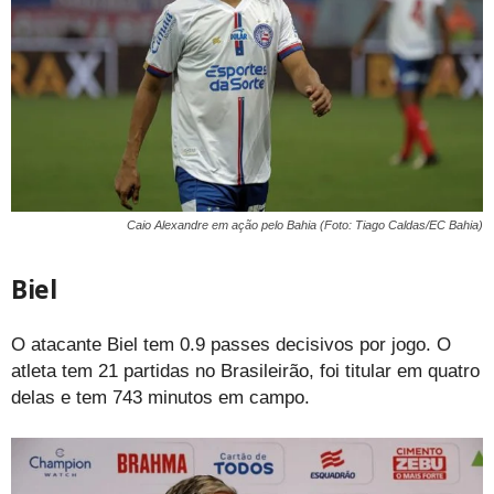
Caio Alexandre em ação pelo Bahia (Foto: Tiago Caldas/EC Bahia)
Biel
O atacante Biel tem 0.9 passes decisivos por jogo. O
atleta tem 21 partidas no Brasileirão, foi titular em quatro
delas e tem 743 minutos em campo.