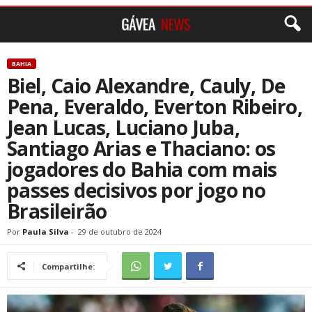
BAHIA
Biel, Caio Alexandre, Cauly, De
Pena, Everaldo, Everton Ribeiro,
Jean Lucas, Luciano Juba,
Santiago Arias e Thaciano: os
jogadores do Bahia com mais
passes decisivos por jogo no
Brasileirão
Por
Paula Silva
-
29 de outubro de 2024
Compartilhe: