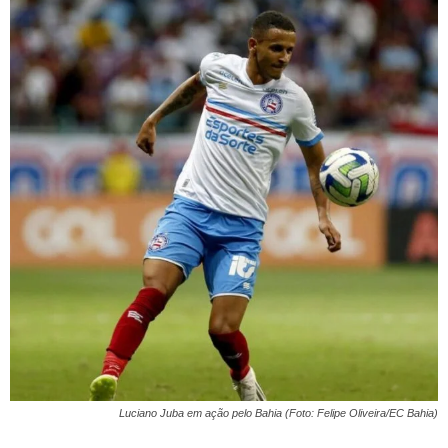
Luciano Juba em ação pelo Bahia (Foto: Felipe Oliveira/EC Bahia)