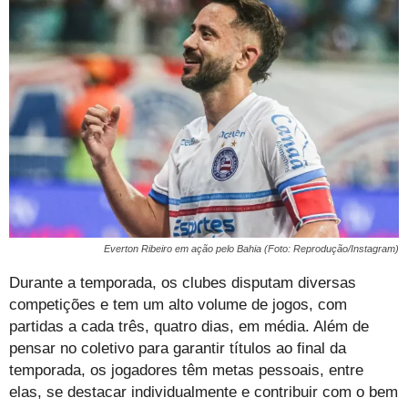
Everton Ribeiro em ação pelo Bahia (Foto: Reprodução/Instagram)
Durante a temporada, os clubes disputam diversas
competições e tem um alto volume de jogos, com
partidas a cada três, quatro dias, em média. Além de
pensar no coletivo para garantir títulos ao final da
temporada, os jogadores têm metas pessoais, entre
elas, se destacar individualmente e contribuir com o bem