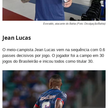
Everaldo, atacante do Bahia (Foto: Divulgação/Bahia)
Jean Lucas
O meio-campista Jean Lucas vem na sequência com 0.6
passes decisivos por jogo. O jogador foi a campo em 30
jogos do Brasileirão e inicou todos como titular 30.