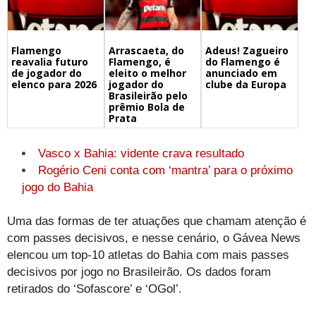
Flamengo
Arrascaeta, do
Adeus! Zagueiro
reavalia futuro
Flamengo, é
do Flamengo é
de jogador do
eleito o melhor
anunciado em
elenco para 2026
jogador do
clube da Europa
Brasileirão pelo
prêmio Bola de
Prata
Vasco x Bahia: vidente crava resultado
Rogério Ceni conta com ‘mantra’ para o próximo
jogo do Bahia
Uma das formas de ter atuações que chamam atenção é
com passes decisivos, e nesse cenário, o Gávea News
elencou um top-10 atletas do Bahia com mais passes
decisivos por jogo no Brasileirão. Os dados foram
retirados do ‘Sofascore’ e ‘OGol’.