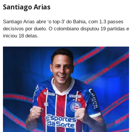
Santiago Arias
Santiago Arias abre ‘o top-3’ do Bahia, com 1.3 passes
decisivos por duelo. O colombiano disputou 19 partidas e
iniciou 18 delas.