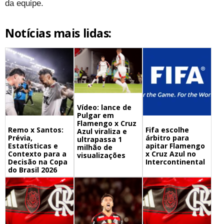
da equipe.
Notícias mais lidas:
Vídeo: lance de
Pulgar em
Flamengo x Cruz
Remo x Santos:
Fifa escolhe
Azul viraliza e
Prévia,
árbitro para
ultrapassa 1
Estatísticas e
apitar Flamengo
milhão de
Contexto para a
x Cruz Azul no
visualizações
Decisão na Copa
Intercontinental
do Brasil 2026