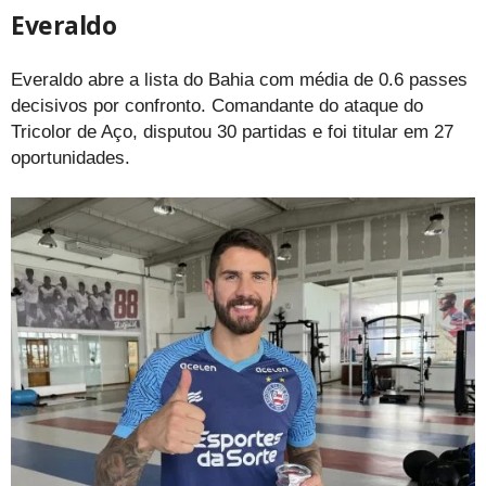
Everaldo
Everaldo abre a lista do Bahia com média de 0.6 passes
decisivos por confronto. Comandante do ataque do
Tricolor de Aço, disputou 30 partidas e foi titular em 27
oportunidades.