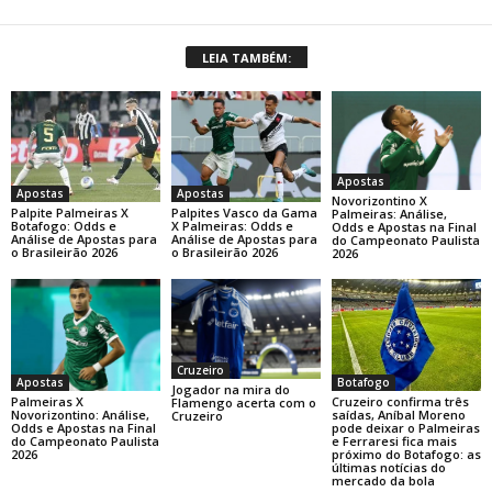
LEIA TAMBÉM:
Apostas
Apostas
Apostas
Novorizontino X
Palpite Palmeiras X
Palpites Vasco da Gama
Palmeiras: Análise,
Botafogo: Odds e
X Palmeiras: Odds e
Odds e Apostas na Final
Análise de Apostas para
Análise de Apostas para
do Campeonato Paulista
o Brasileirão 2026
o Brasileirão 2026
2026
Cruzeiro
Botafogo
Apostas
Jogador na mira do
Cruzeiro confirma três
Palmeiras X
Flamengo acerta com o
saídas, Aníbal Moreno
Novorizontino: Análise,
Cruzeiro
pode deixar o Palmeiras
Odds e Apostas na Final
e Ferraresi fica mais
do Campeonato Paulista
próximo do Botafogo: as
2026
últimas notícias do
mercado da bola