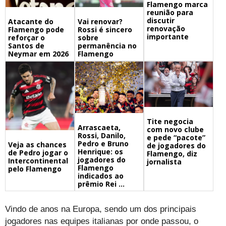
Flamengo marca
reunião para
discutir
Atacante do
Vai renovar?
renovação
Flamengo pode
Rossi é sincero
importante
reforçar o
sobre
Santos de
permanência no
Neymar em 2026
Flamengo
Tite negocia
Arrascaeta,
com novo clube
Rossi, Danilo,
e pede “pacote”
Pedro e Bruno
Veja as chances
de jogadores do
Henrique: os
de Pedro jogar o
Flamengo, diz
jogadores do
Intercontinental
jornalista
Flamengo
pelo Flamengo
indicados ao
prêmio Rei ...
Vindo de anos na Europa, sendo um dos principais
jogadores nas equipes italianas por onde passou, o