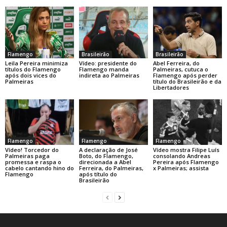
Flamengo
Brasileirão
Brasileirão
Leila Pereira minimiza
Vídeo: presidente do
Abel Ferreira, do
títulos do Flamengo
Flamengo manda
Palmeiras, cutuca o
após dois vices do
indireta ao Palmeiras
Flamengo após perder
Palmeiras
título do Brasileirão e da
Libertadores
Flamengo
Flamengo
Flamengo
A declaração de José
Vídeo! Torcedor do
Vídeo mostra Filipe Luís
Boto, do Flamengo,
Palmeiras paga
consolando Andreas
direcionada a Abel
promessa e raspa o
Pereira após Flamengo
Ferreira, do Palmeiras,
cabelo cantando hino do
x Palmeiras; assista
após título do
Flamengo
Brasileirão