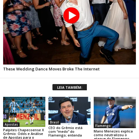
LEIA TAMBÉM:
Brasil
Apostas
Flamengo
CEO do Grêmio está
Palpites Chapecoense X
Mano Menezes explica
com “medo” do
Grêmio: Odds e Análise
como neutralizou o
Flamengo; entenda
de Apostas para o
ataque do Flamengo