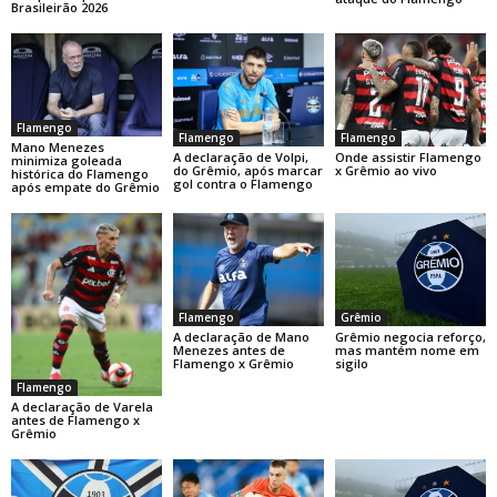
Brasileirão 2026
Flamengo
Flamengo
Flamengo
Mano Menezes
Onde assistir Flamengo
A declaração de Volpi,
minimiza goleada
x Grêmio ao vivo
do Grêmio, após marcar
histórica do Flamengo
gol contra o Flamengo
após empate do Grêmio
Flamengo
Grêmio
A declaração de Mano
Grêmio negocia reforço,
Menezes antes de
mas mantém nome em
Flamengo x Grêmio
sigilo
Flamengo
A declaração de Varela
antes de Flamengo x
Grêmio