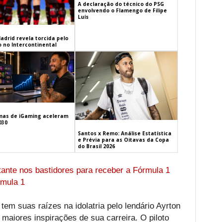
A declaração do técnico do PSG
envolvendo o Flamengo de Filipe
Luís
adrid revela torcida pelo
 no Intercontinental
mas de iGaming aceleram
030
Santos x Remo: Análise Estatística
e Prévia para as Oitavas da Copa
do Brasil 2026
tante nos bastidores para receber a Fórmula 1
rmula 1
tem suas raízes na idolatria pelo lendário Ayrton
maiores inspirações de sua carreira. O piloto