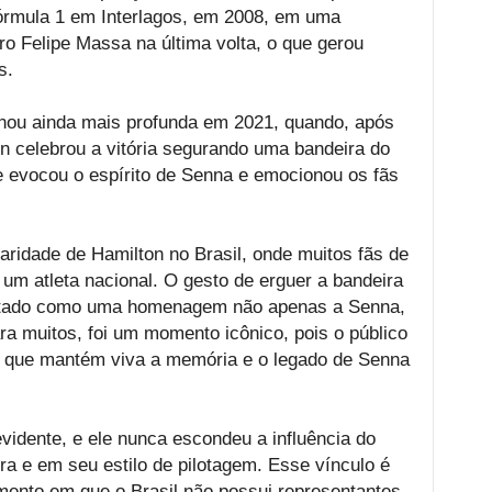
Fórmula 1 em Interlagos, em 2008, em uma
ro Felipe Massa na última volta, o que gerou
s.
rnou ainda mais profunda em 2021, quando, após
n celebrou a vitória segurando uma bandeira do
e evocou o espírito de Senna e emocionou os fãs
ridade de Hamilton no Brasil, onde muitos fãs de
m atleta nacional. O gesto de erguer a bandeira
rpretado como uma homenagem não apenas a Senna,
ra muitos, foi um momento icônico, pois o público
to que mantém viva a memória e o legado de Senna
vidente, e ele nunca escondeu a influência do
ra e em seu estilo de pilotagem. Esse vínculo é
mento em que o Brasil não possui representantes