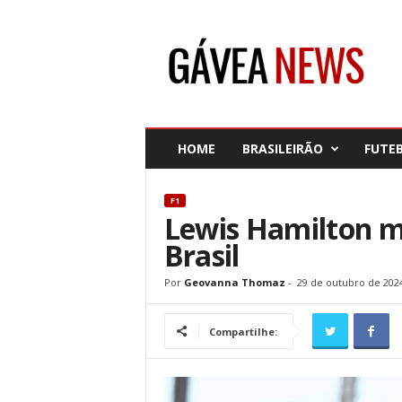
G
á
v
e
a
N
e
HOME
BRASILEIRÃO
FUTE
w
s
F1
Lewis Hamilton m
Brasil
Por
Geovanna Thomaz
-
29 de outubro de 202
Compartilhe: