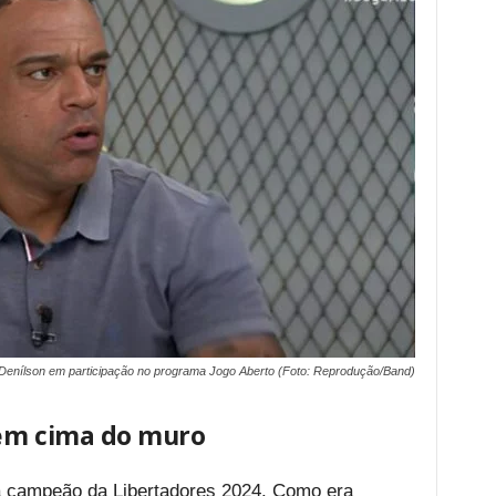
Denílson em participação no programa Jogo Aberto (Foto: Reprodução/Band)
 em cima do muro
á campeão da Libertadores 2024. Como era