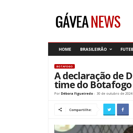
G
á
v
e
a
N
e
HOME
BRASILEIRÃO
FUTE
w
s
BOTAFOGO
A declaração de D
time do Botafogo
Por
Débora Figueiredo
-
30 de outubro de 2024
Compartilhe: