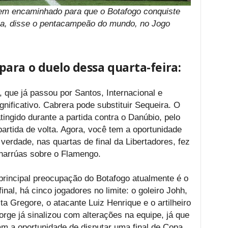
bem encaminhado para que o Botafogo conquiste
ria, disse o pentacampeão do mundo, no Jogo
ara o duelo dessa quarta-feira:
, que já passou por Santos, Internacional e
gnificativo. Cabrera pode substituir Sequeira. O
tingido durante a partida contra o Danúbio, pelo
rtida de volta. Agora, você tem a oportunidade
 verdade, nas quartas de final da Libertadores, fez
charrúas sobre o Flamengo.
rincipal preocupação do Botafogo atualmente é o
al, há cinco jogadores no limite: o goleiro Johh,
a Gregore, o atacante Luiz Henrique e o artilheiro
Jorge já sinalizou com alterações na equipe, já que
am a oportunidade de disputar uma final de Copa