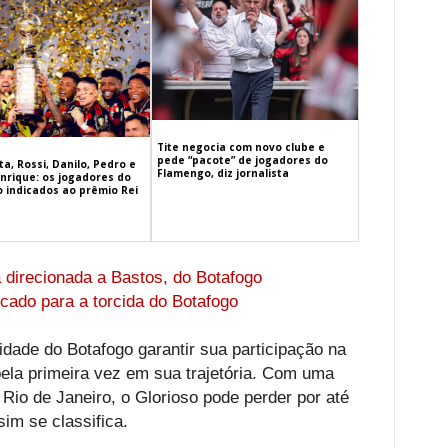
Tite negocia com novo clube e
pede “pacote” de jogadores do
a, Rossi, Danilo, Pedro e
Flamengo, diz jornalista
nrique: os jogadores do
 indicados ao prêmio Rei
 direcionada a Bastos, do Botafogo
cado para a torcida do Botafogo
nidade do Botafogo garantir sua participação na
 pela primeira vez em sua trajetória. Com uma
o Rio de Janeiro, o Glorioso pode perder por até
sim se classifica.