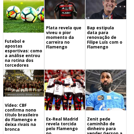
Bap estipula
Plata revela que
data para
viveu o pior
renovação de
momento da
Futebol e
Filipe Luís com o
carreira no
apostas
Flamengo
Flamengo
esportivas: como
a análise entrou
na rotina dos
torcedores
Vídeo: CBF
confirma nono
título brasileiro
Ex-Real Madrid
Zenit pede
do Flamengo e
revela torcida
caminhão de
deixa rivais na
pelo Flamengo
dinheiro para
bronca
no
vender Gerson a