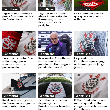
Corinthians
Corinthians
Corinthians
Jogador do Flamengo
Jogador do Corinthians
Ex-Corinthians revela
posta foto com camisa
elege Arrascaeta, do
que quase assinou com
do Corinthians
Flamengo, como um
o Flamengo
dos principais da
posição
Corinthians
Corinthians
Corinthians
Corinthians tentou ‘usar’
Reviravolta! Corinthians
Ex-jogador do
o Flamengo para
tentou contratar
Corinthians quase jogou
assinar com novo
jogador do Flamengo a
no Flamengo de Jorge
patrocinador
pedido de Dorival
Jesus
Corinthians
Corinthians
Corinthians
Rival contrata jogador
Corinthians corre risco
Kléber Gladiador revela
do Corinthians pagando
de punição no
motivo que dificulta
multa milionária
Brasileirão por transfer
chegada de reforços ao
ban
Corinthians