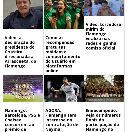
Vídeo: torcedora
mirim do
Flamengo
Vídeo: a
Como as
viraliza nas
declaração do
recompensas
redes e ganha
presidente do
gratuitas
camisa oficial
Cruzeiro
moldam o
direcionada a
comportamento
Arrascaeta, do
do usuário em
Flamengo
plataformas
online
Flamengo,
Eneacampeão,
AGORA:
Barcelona, PSG e
veja os números
Flamengo tem
Chelsea
finais da
interesse na
concorrem ao
participação do
contratação de
prêmio de
Flamengo no
Neymar