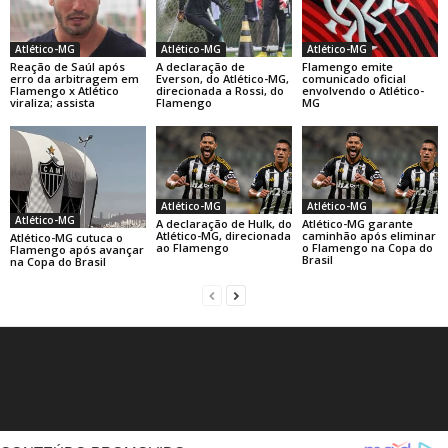
Atlético-MG
Atlético-MG
Atlético-MG
Reação de Saúl após
A declaração de
Flamengo emite
erro da arbitragem em
Everson, do Atlético-MG,
comunicado oficial
Flamengo x Atlético
direcionada a Rossi, do
envolvendo o Atlético-
viraliza; assista
Flamengo
MG
Atlético-MG
Atlético-MG
Atlético-MG
A declaração de Hulk, do
Atlético-MG garante
Atlético-MG, direcionada
caminhão após eliminar
Atlético-MG cutuca o
ao Flamengo
o Flamengo na Copa do
Flamengo após avançar
Brasil
na Copa do Brasil