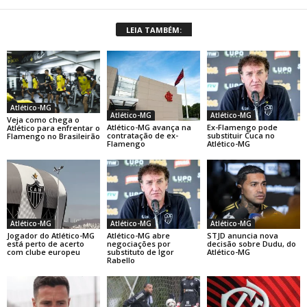
LEIA TAMBÉM:
Atlético-MG
Atlético-MG
Atlético-MG
Veja como chega o
Atlético-MG avança na
Ex-Flamengo pode
Atlético para enfrentar o
contratação de ex-
substituir Cuca no
Flamengo no Brasileirão
Flamengo
Atlético-MG
Atlético-MG
Atlético-MG
Atlético-MG
Jogador do Atlético-MG
Atlético-MG abre
STJD anuncia nova
está perto de acerto
negociações por
decisão sobre Dudu, do
com clube europeu
substituto de Igor
Atlético-MG
Rabello