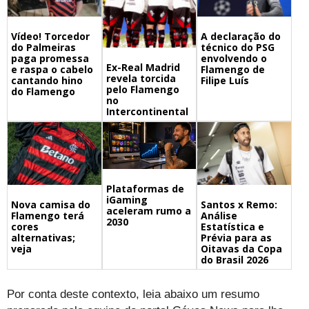
A declaração do
Vídeo! Torcedor
técnico do PSG
do Palmeiras
envolvendo o
paga promessa
Ex-Real Madrid
Flamengo de
e raspa o cabelo
revela torcida
Filipe Luís
cantando hino
pelo Flamengo
do Flamengo
no
Intercontinental
Plataformas de
iGaming
Nova camisa do
Santos x Remo:
aceleram rumo a
Flamengo terá
Análise
2030
cores
Estatística e
alternativas;
Prévia para as
veja
Oitavas da Copa
do Brasil 2026
Por conta deste contexto, leia abaixo um resumo