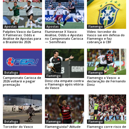
Apostas
Apostas
Flamengo
Palpites Vasco da Gama
Fluminense X Vasco:
Vídeo: torcedor do
X Palmeiras: Odds e
Análise, Odds e Apostas
Vasco sai em defesa do
Análise de Apostas para
no Campeonato Carioca
Flamengo e faz
o Brasileirão 2026
— Semifinais
cobrança à CBF
Botafogo
Flamengo
Flamengo
Campeonato Carioca de
Flamengo x Vasco: a
Diniz cita empate contra
2026 voltará a pagar
declaração de Fernando
o Flamengo após vitória
premiação
Diniz
do Vasco
Botafogo
Flamengo
Flamengo
Torcedor do Vasco
Flamenguista? Atitude
Flamengo corre risco de