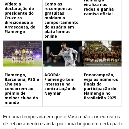
Vídeo: a
Como as
viraliza nas
declaração do
recompensas
redes e ganha
presidente do
gratuitas
camisa oficial
Cruzeiro
moldam o
direcionada a
comportamento
Arrascaeta, do
do usuário em
Flamengo
plataformas
online
Flamengo,
Eneacampeão,
AGORA:
Barcelona, PSG e
veja os números
Flamengo tem
Chelsea
finais da
interesse na
concorrem ao
participação do
contratação de
prêmio de
Flamengo no
Neymar
melhor clube do
Brasileirão 2025
mundo
Em uma temporada em que o Vasco não correu riscos
de rebaixamento e ainda por cima brigou em certa parte