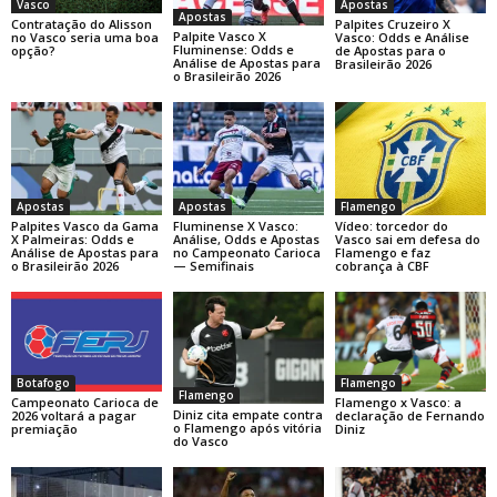
Apostas
Vasco
Apostas
Palpites Cruzeiro X
Contratação do Alisson
Palpite Vasco X
Vasco: Odds e Análise
no Vasco seria uma boa
Fluminense: Odds e
de Apostas para o
opção?
Análise de Apostas para
Brasileirão 2026
o Brasileirão 2026
Apostas
Apostas
Flamengo
Palpites Vasco da Gama
Fluminense X Vasco:
Vídeo: torcedor do
X Palmeiras: Odds e
Análise, Odds e Apostas
Vasco sai em defesa do
Análise de Apostas para
no Campeonato Carioca
Flamengo e faz
o Brasileirão 2026
— Semifinais
cobrança à CBF
Botafogo
Flamengo
Flamengo
Campeonato Carioca de
Flamengo x Vasco: a
Diniz cita empate contra
2026 voltará a pagar
declaração de Fernando
o Flamengo após vitória
premiação
Diniz
do Vasco