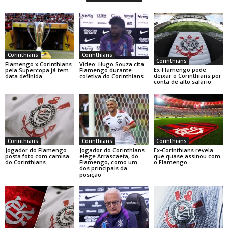
Corinthians
Corinthians
Corinthians
Flamengo x Corinthians
Vídeo: Hugo Souza cita
Ex-Flamengo pode
pela Supercopa já tem
Flamengo durante
deixar o Corinthians por
data definida
coletiva do Corinthians
conta de alto salário
Corinthians
Corinthians
Corinthians
Jogador do Flamengo
Jogador do Corinthians
Ex-Corinthians revela
posta foto com camisa
elege Arrascaeta, do
que quase assinou com
do Corinthians
Flamengo, como um
o Flamengo
dos principais da
posição