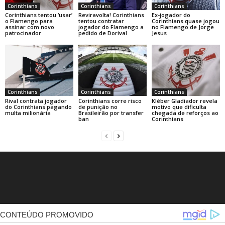
Corinthians
Corinthians
Corinthians
Corinthians tentou ‘usar’
Reviravolta! Corinthians
Ex-jogador do
o Flamengo para
tentou contratar
Corinthians quase jogou
assinar com novo
jogador do Flamengo a
no Flamengo de Jorge
patrocinador
pedido de Dorival
Jesus
Corinthians
Corinthians
Corinthians
Rival contrata jogador
Corinthians corre risco
Kléber Gladiador revela
do Corinthians pagando
de punição no
motivo que dificulta
multa milionária
Brasileirão por transfer
chegada de reforços ao
ban
Corinthians