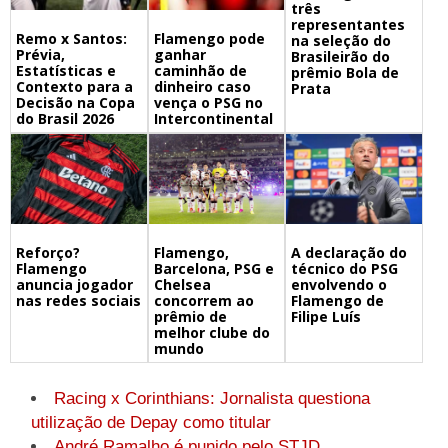
três
representantes
Remo x Santos:
Flamengo pode
na seleção do
Prévia,
ganhar
Brasileirão do
Estatísticas e
caminhão de
prêmio Bola de
Contexto para a
dinheiro caso
Prata
Decisão na Copa
vença o PSG no
do Brasil 2026
Intercontinental
Flamengo,
A declaração do
Reforço?
Barcelona, PSG e
técnico do PSG
Flamengo
Chelsea
envolvendo o
anuncia jogador
concorrem ao
Flamengo de
nas redes sociais
prêmio de
Filipe Luís
melhor clube do
mundo
Racing x Corinthians: Jornalista questiona
utilização de Depay como titular
André Ramalho é punido pelo STJD