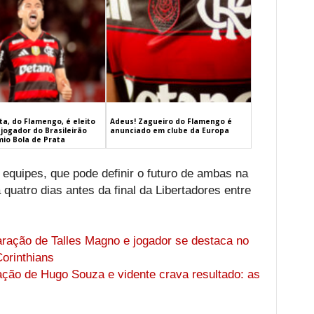
a, do Flamengo, é eleito
Adeus! Zagueiro do Flamengo é
jogador do Brasileirão
anunciado em clube da Europa
mio Bola de Prata
 equipes, que pode definir o futuro de ambas na
á quatro dias antes da final da Libertadores entre
ração de Talles Magno e jogador se destaca no
Corinthians
ação de Hugo Souza e vidente crava resultado: as