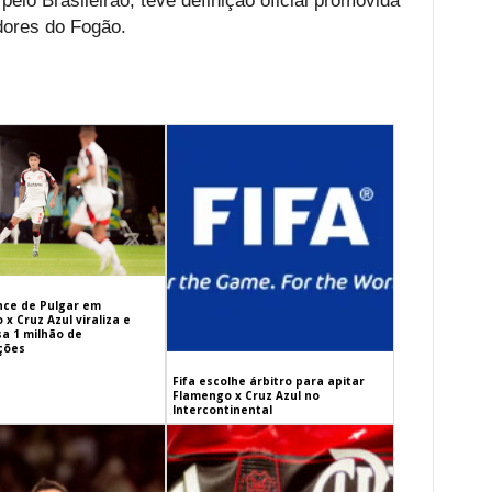
pelo Brasileirão, teve definição oficial promovida
dores do Fogão.
ance de Pulgar em
x Cruz Azul viraliza e
sa 1 milhão de
ações
Fifa escolhe árbitro para apitar
Flamengo x Cruz Azul no
Intercontinental