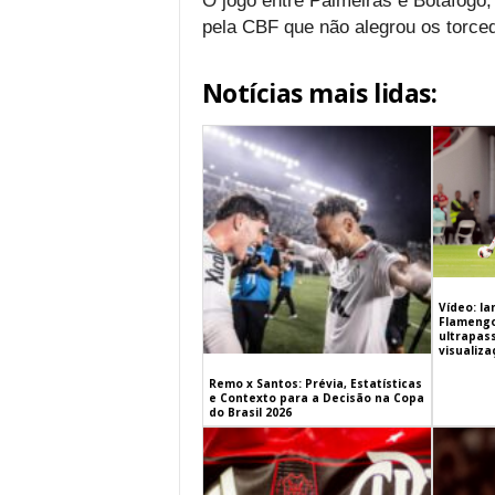
O jogo entre Palmeiras e Botafogo, 
pela CBF que não alegrou os torce
Notícias mais lidas:
Vídeo: l
Flamengo 
ultrapas
visualiz
Remo x Santos: Prévia, Estatísticas
e Contexto para a Decisão na Copa
do Brasil 2026