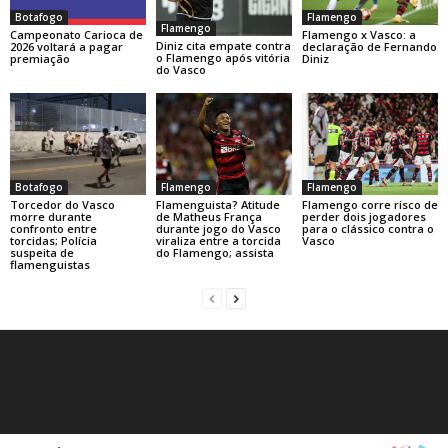
Botafogo
Flamengo
Flamengo
Campeonato Carioca de
Flamengo x Vasco: a
Diniz cita empate contra
2026 voltará a pagar
declaração de Fernando
o Flamengo após vitória
premiação
Diniz
do Vasco
Botafogo
Flamengo
Flamengo
Torcedor do Vasco
Flamenguista? Atitude
Flamengo corre risco de
morre durante
de Matheus França
perder dois jogadores
confronto entre
durante jogo do Vasco
para o clássico contra o
torcidas; Polícia
viraliza entre a torcida
Vasco
suspeita de
do Flamengo; assista
flamenguistas