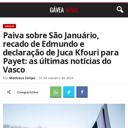
VASCO
Paiva sobre São Januário,
recado de Edmundo e
declaração de Juca Kfouri para
Payet: as últimas notícias do
Vasco
Por
Matheus Felipe
-
31 de outubro de 2024
Compartilhe: