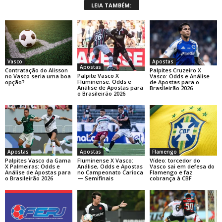
LEIA TAMBÉM:
Apostas
Vasco
Apostas
Palpites Cruzeiro X
Contratação do Alisson
Palpite Vasco X
Vasco: Odds e Análise
no Vasco seria uma boa
Fluminense: Odds e
de Apostas para o
opção?
Análise de Apostas para
Brasileirão 2026
o Brasileirão 2026
Apostas
Apostas
Flamengo
Palpites Vasco da Gama
Fluminense X Vasco:
Vídeo: torcedor do
X Palmeiras: Odds e
Análise, Odds e Apostas
Vasco sai em defesa do
Análise de Apostas para
no Campeonato Carioca
Flamengo e faz
o Brasileirão 2026
— Semifinais
cobrança à CBF