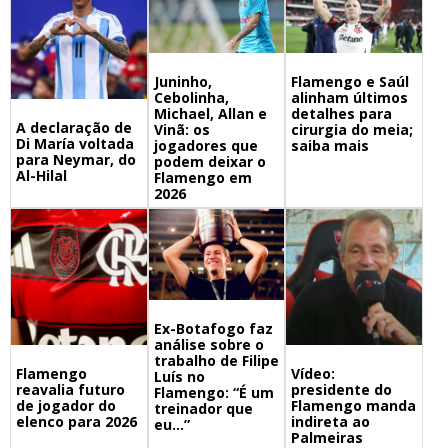
Juninho,
Flamengo e Saúl
Cebolinha,
alinham últimos
Michael, Allan e
detalhes para
A declaração de
Vinã: os
cirurgia do meia;
Di María voltada
jogadores que
saiba mais
para Neymar, do
podem deixar o
Al-Hilal
Flamengo em
2026
Ex-Botafogo faz
análise sobre o
trabalho de Filipe
Flamengo
Vídeo:
Luís no
reavalia futuro
presidente do
Flamengo: “É um
de jogador do
Flamengo manda
treinador que
elenco para 2026
indireta ao
eu…”
Palmeiras