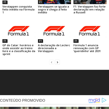
F1
F1
F1
Verstappen conquista
Verstappen se iguala a
F1: Verstappen faz forte
feito inédito na Fórmula
sogro e chega a feito
declaração em relação
1
inédito
a Russell
F1
F1
F1
GP do Catar: horários e
A declaração de Leclerc
Fórmula 1 anuncia
onde assistir ao treino
direcionada a
renovação com GP
livre e a classificação da
Verstappen
‘queridinho’ até 2031
sprint