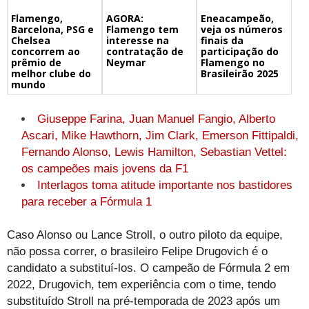
Flamengo,
Eneacampeão,
AGORA:
Barcelona, PSG e
veja os números
Flamengo tem
Chelsea
finais da
interesse na
concorrem ao
participação do
contratação de
prêmio de
Flamengo no
Neymar
melhor clube do
Brasileirão 2025
mundo
Giuseppe Farina, Juan Manuel Fangio, Alberto
Ascari, Mike Hawthorn, Jim Clark, Emerson Fittipaldi,
Fernando Alonso, Lewis Hamilton, Sebastian Vettel:
os campeões mais jovens da F1
Interlagos toma atitude importante nos bastidores
para receber a Fórmula 1
Caso Alonso ou Lance Stroll, o outro piloto da equipe,
não possa correr, o brasileiro Felipe Drugovich é o
candidato a substituí-los. O campeão de Fórmula 2 em
2022, Drugovich, tem experiência com o time, tendo
substituído Stroll na pré-temporada de 2023 após um