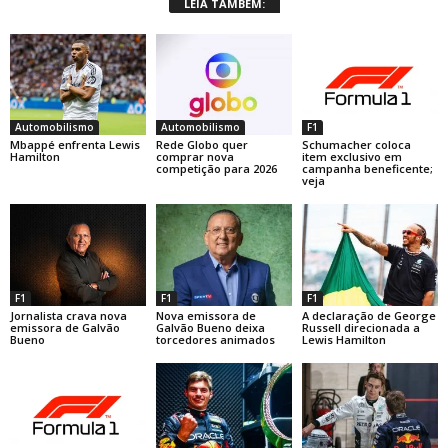
LEIA TAMBÉM:
Automobilismo
Automobilismo
F1
Mbappé enfrenta Lewis
Rede Globo quer
Schumacher coloca
Hamilton
comprar nova
item exclusivo em
competição para 2026
campanha beneficente;
veja
F1
F1
F1
Jornalista crava nova
Nova emissora de
A declaração de George
emissora de Galvão
Galvão Bueno deixa
Russell direcionada a
Bueno
torcedores animados
Lewis Hamilton