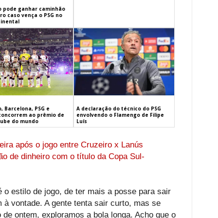
 pode ganhar caminhão
iro caso vença o PSG no
inental
, Barcelona, PSG e
A declaração do técnico do PSG
concorrem ao prêmio de
envolvendo o Flamengo de Filipe
lube do mundo
Luís
ira após o jogo entre Cruzeiro x Lanús
o de dinheiro com o título da Copa Sul-
é o estilo de jogo, de ter mais a posse para sair
 à vontade. A gente tenta sair curto, mas se
go de ontem, exploramos a bola longa. Acho que o