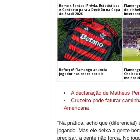
Remo x Santos: Prévia, Estatísticas
Flamengo
e Contexto para a Decisão na Copa
de dinhe
do Brasil 2026
Intercont
Flamengo
Reforço? Flamengo anuncia
Chelsea 
jogador nas redes sociais
melhor c
A declaração de Matheus Pere
Cruzeiro pode faturar caminhã
Americana
“Na prática, acho que (diferencial) 
jogando. Mas ele deixa a gente bem
precisar, a gente não força. No jo