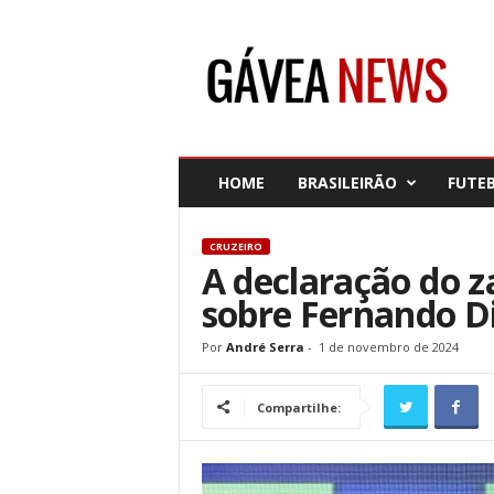
G
á
v
e
a
N
e
HOME
BRASILEIRÃO
FUTE
w
s
CRUZEIRO
A declaração do z
sobre Fernando D
Por
André Serra
-
1 de novembro de 2024
Compartilhe: