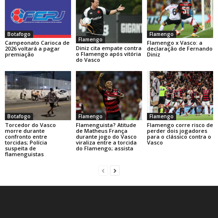
Botafogo
Flamengo
Flamengo
Campeonato Carioca de
Flamengo x Vasco: a
Diniz cita empate contra
2026 voltará a pagar
declaração de Fernando
o Flamengo após vitória
premiação
Diniz
do Vasco
Botafogo
Flamengo
Flamengo
Torcedor do Vasco
Flamenguista? Atitude
Flamengo corre risco de
morre durante
de Matheus França
perder dois jogadores
confronto entre
durante jogo do Vasco
para o clássico contra o
torcidas; Polícia
viraliza entre a torcida
Vasco
suspeita de
do Flamengo; assista
flamenguistas