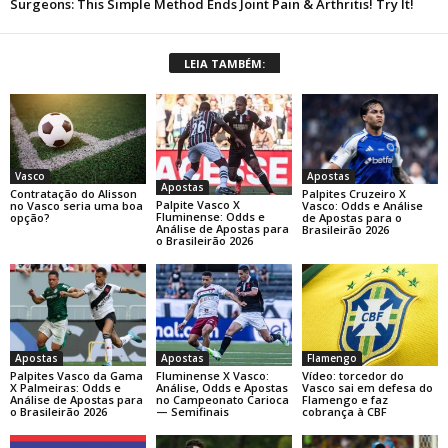
LEIA TAMBÉM:
Apostas
Vasco
Apostas
Palpites Cruzeiro X
Contratação do Alisson
Palpite Vasco X
Vasco: Odds e Análise
no Vasco seria uma boa
Fluminense: Odds e
de Apostas para o
opção?
Análise de Apostas para
Brasileirão 2026
o Brasileirão 2026
Apostas
Apostas
Flamengo
Palpites Vasco da Gama
Fluminense X Vasco:
Vídeo: torcedor do
X Palmeiras: Odds e
Análise, Odds e Apostas
Vasco sai em defesa do
Análise de Apostas para
no Campeonato Carioca
Flamengo e faz
o Brasileirão 2026
— Semifinais
cobrança à CBF