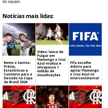
da equipe.
Notícias mais lidas:
Vídeo: lance de
Pulgar em
Flamengo x Cruz
Remo x Santos:
Fifa escolhe
Azul viraliza e
Prévia,
árbitro para
ultrapassa 1
Estatísticas e
apitar Flamengo
milhão de
Contexto para a
x Cruz Azul no
visualizações
Decisão na Copa
Intercontinental
do Brasil 2026