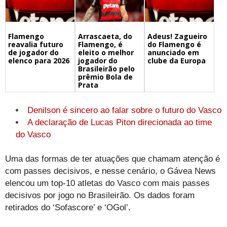
Flamengo
Arrascaeta, do
Adeus! Zagueiro
reavalia futuro
Flamengo, é
do Flamengo é
de jogador do
eleito o melhor
anunciado em
elenco para 2026
jogador do
clube da Europa
Brasileirão pelo
prêmio Bola de
Prata
Denilson é sincero ao falar sobre o futuro do Vasco
A declaração de Lucas Piton direcionada ao time
do Vasco
Uma das formas de ter atuações que chamam atenção é
com passes decisivos, e nesse cenário, o Gávea News
elencou um top-10 atletas do Vasco com mais passes
decisivos por jogo no Brasileirão. Os dados foram
retirados do ‘Sofascore’ e ‘OGol’.