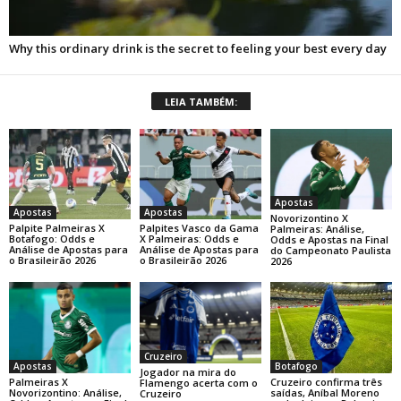
LEIA TAMBÉM:
Apostas
Apostas
Apostas
Novorizontino X
Palpite Palmeiras X
Palpites Vasco da Gama
Palmeiras: Análise,
Botafogo: Odds e
X Palmeiras: Odds e
Odds e Apostas na Final
Análise de Apostas para
Análise de Apostas para
do Campeonato Paulista
o Brasileirão 2026
o Brasileirão 2026
2026
Cruzeiro
Botafogo
Apostas
Jogador na mira do
Cruzeiro confirma três
Palmeiras X
Flamengo acerta com o
saídas, Aníbal Moreno
Novorizontino: Análise,
Cruzeiro