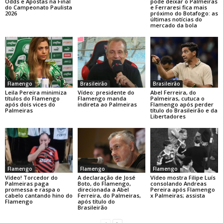
pode deixar o Palmeiras
Odds e Apostas na Final
e Ferraresi fica mais
do Campeonato Paulista
próximo do Botafogo: as
2026
últimas notícias do
mercado da bola
Flamengo
Brasileirão
Brasileirão
Leila Pereira minimiza
Vídeo: presidente do
Abel Ferreira, do
títulos do Flamengo
Flamengo manda
Palmeiras, cutuca o
após dois vices do
indireta ao Palmeiras
Flamengo após perder
Palmeiras
título do Brasileirão e da
Libertadores
Flamengo
Flamengo
Flamengo
A declaração de José
Vídeo! Torcedor do
Vídeo mostra Filipe Luís
Boto, do Flamengo,
Palmeiras paga
consolando Andreas
direcionada a Abel
promessa e raspa o
Pereira após Flamengo
Ferreira, do Palmeiras,
cabelo cantando hino do
x Palmeiras; assista
após título do
Flamengo
Brasileirão