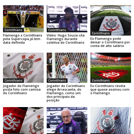
Corinthians
Corinthians
Corinthians
Flamengo x Corinthians
Vídeo: Hugo Souza cita
Ex-Flamengo pode
pela Supercopa já tem
Flamengo durante
deixar o Corinthians por
data definida
coletiva do Corinthians
conta de alto salário
Corinthians
Corinthians
Corinthians
Jogador do Flamengo
Jogador do Corinthians
Ex-Corinthians revela
posta foto com camisa
elege Arrascaeta, do
que quase assinou com
do Corinthians
Flamengo, como um
o Flamengo
dos principais da
posição