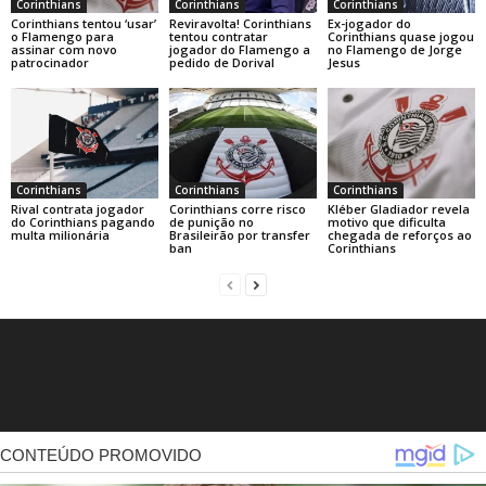
Corinthians
Corinthians
Corinthians
Corinthians tentou ‘usar’
Reviravolta! Corinthians
Ex-jogador do
o Flamengo para
tentou contratar
Corinthians quase jogou
assinar com novo
jogador do Flamengo a
no Flamengo de Jorge
patrocinador
pedido de Dorival
Jesus
Corinthians
Corinthians
Corinthians
Rival contrata jogador
Corinthians corre risco
Kléber Gladiador revela
do Corinthians pagando
de punição no
motivo que dificulta
multa milionária
Brasileirão por transfer
chegada de reforços ao
ban
Corinthians