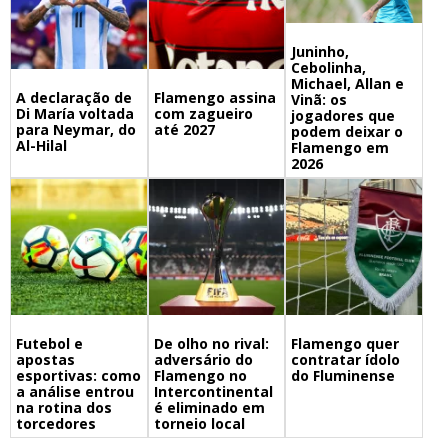
Juninho,
Cebolinha,
Michael, Allan e
A declaração de
Flamengo assina
Vinã: os
Di María voltada
com zagueiro
jogadores que
para Neymar, do
até 2027
podem deixar o
Al-Hilal
Flamengo em
2026
Futebol e
De olho no rival:
Flamengo quer
apostas
adversário do
contratar ídolo
esportivas: como
Flamengo no
do Fluminense
a análise entrou
Intercontinental
na rotina dos
é eliminado em
torcedores
torneio local