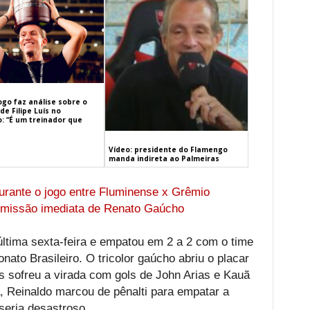
ogo faz análise sobre o
de Filipe Luís no
: “É um treinador que
Vídeo: presidente do Flamengo
manda indireta ao Palmeiras
durante o jogo entre Fluminense x Grêmio
emissão imediata de Renato Gaúcho
ltima sexta-feira e empatou em 2 a 2 com o time
ato Brasileiro. O tricolor gaúcho abriu o placar
 sofreu a virada com gols de John Arias e Kauã
a, Reinaldo marcou de pênalti para empatar a
seria desastroso.