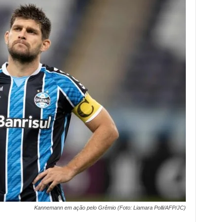
Kannemann em ação pelo Grêmio (Foto: Liamara Polli/AFP/JC)