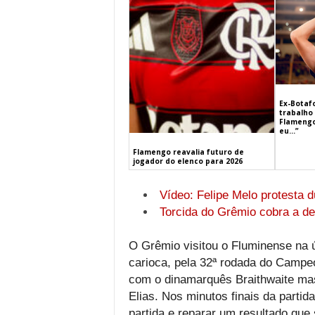
Ex-Botaf
trabalho 
Flamengo
eu…”
Flamengo reavalia futuro de
jogador do elenco para 2026
Vídeo: Felipe Melo protesta 
Torcida do Grêmio cobra a d
O Grêmio visitou o Fluminense na ú
carioca, pela 32ª rodada do Campeon
com o dinamarquês Braithwaite mas
Elias. Nos minutos finais da partid
partida e reparar um resultado que 