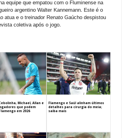
na equipe que empatou com o Fluminense na
zagueiro argentino Walter Kannemann. Este é o
ão atua e o treinador Renato Gaúcho despistou
vista coletiva após o jogo.
Cebolinha, Michael, Allan e
Flamengo e Saúl alinham últimos
 jogadores que podem
detalhes para cirurgia do meia;
 Flamengo em 2026
saiba mais