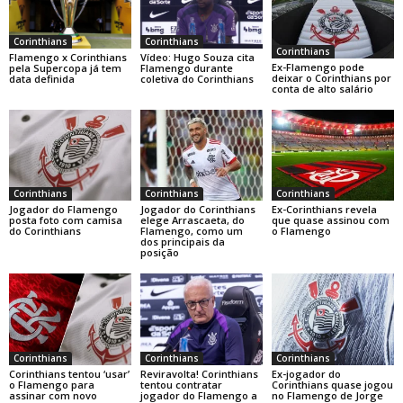
Corinthians
Corinthians
Corinthians
Flamengo x Corinthians
Vídeo: Hugo Souza cita
Ex-Flamengo pode
pela Supercopa já tem
Flamengo durante
deixar o Corinthians por
data definida
coletiva do Corinthians
conta de alto salário
Corinthians
Corinthians
Corinthians
Jogador do Flamengo
Jogador do Corinthians
Ex-Corinthians revela
posta foto com camisa
elege Arrascaeta, do
que quase assinou com
do Corinthians
Flamengo, como um
o Flamengo
dos principais da
posição
Corinthians
Corinthians
Corinthians
Corinthians tentou ‘usar’
Reviravolta! Corinthians
Ex-jogador do
o Flamengo para
tentou contratar
Corinthians quase jogou
assinar com novo
jogador do Flamengo a
no Flamengo de Jorge