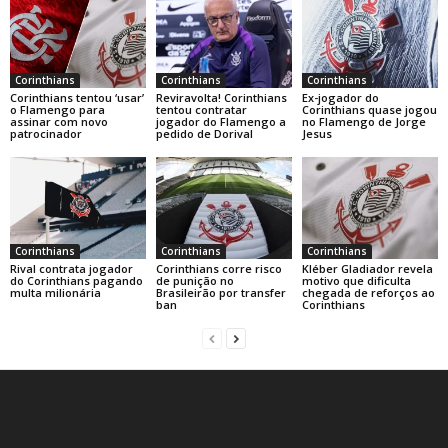
Corinthians
Corinthians
Corinthians
Corinthians tentou ‘usar’
Reviravolta! Corinthians
Ex-jogador do
o Flamengo para
tentou contratar
Corinthians quase jogou
assinar com novo
jogador do Flamengo a
no Flamengo de Jorge
patrocinador
pedido de Dorival
Jesus
Corinthians
Corinthians
Corinthians
Rival contrata jogador
Corinthians corre risco
Kléber Gladiador revela
do Corinthians pagando
de punição no
motivo que dificulta
multa milionária
Brasileirão por transfer
chegada de reforços ao
ban
Corinthians