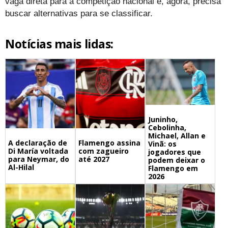
vaga direta para a competição nacional e, agora, precisa
buscar alternativas para se classificar.
Notícias mais lidas:
Juninho,
Cebolinha,
Michael, Allan e
A declaração de
Flamengo assina
Vinã: os
Di María voltada
com zagueiro
jogadores que
para Neymar, do
até 2027
podem deixar o
Al-Hilal
Flamengo em
2026