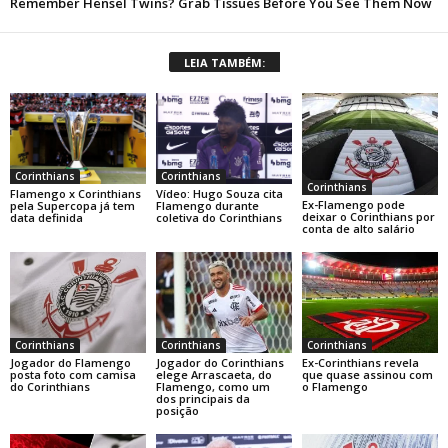
LEIA TAMBÉM:
Corinthians
Corinthians
Corinthians
Flamengo x Corinthians
Vídeo: Hugo Souza cita
Ex-Flamengo pode
pela Supercopa já tem
Flamengo durante
deixar o Corinthians por
data definida
coletiva do Corinthians
conta de alto salário
Corinthians
Corinthians
Corinthians
Jogador do Flamengo
Jogador do Corinthians
Ex-Corinthians revela
posta foto com camisa
elege Arrascaeta, do
que quase assinou com
do Corinthians
Flamengo, como um
o Flamengo
dos principais da
posição