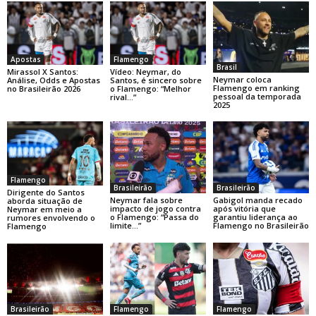
Apostas
Flamengo
Brasil
Mirassol X Santos:
Vídeo: Neymar, do
Neymar coloca
Análise, Odds e Apostas
Santos, é sincero sobre
Flamengo em ranking
no Brasileirão 2026
o Flamengo: “Melhor
pessoal da temporada
rival…”
2025
Flamengo
Brasileirão
Brasileirão
Dirigente do Santos
Neymar fala sobre
Gabigol manda recado
aborda situação de
impacto de jogo contra
após vitória que
Neymar em meio a
o Flamengo: “Passa do
garantiu liderança ao
rumores envolvendo o
limite…”
Flamengo no Brasileirão
Flamengo
Brasileirão
Flamengo
Flamengo