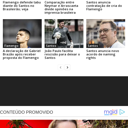
Flamengo defende tabu
Comparação entre
Santos anuncia
diante do Santos no
Neymar e Arrascaeta
contratação de cria do
Brasileirão; veja
divide opiniões na
Flamengo
imprensa brasileira
Flamengo
Santos
Santos
A declaração de Gabriel
João Paulo facilita
Santos anuncia novo
Brazão após receber
rescisão para deixar o
acordo de naming
proposta do Flamengo
Santos
rights