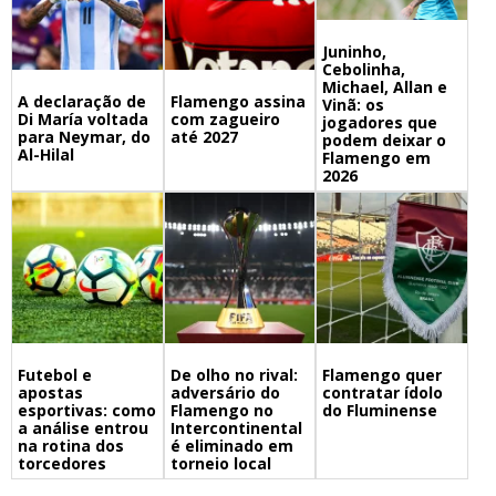
Juninho,
Cebolinha,
Michael, Allan e
A declaração de
Flamengo assina
Vinã: os
Di María voltada
com zagueiro
jogadores que
para Neymar, do
até 2027
podem deixar o
Al-Hilal
Flamengo em
2026
Futebol e
De olho no rival:
Flamengo quer
apostas
adversário do
contratar ídolo
esportivas: como
Flamengo no
do Fluminense
a análise entrou
Intercontinental
na rotina dos
é eliminado em
torcedores
torneio local