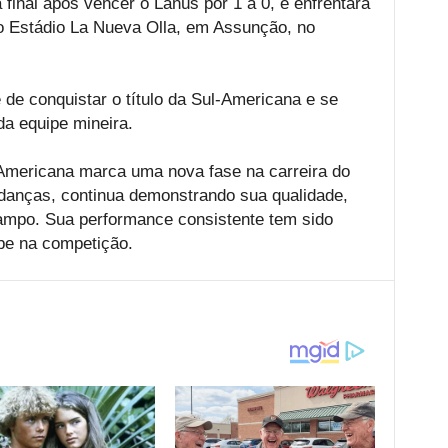
final após vencer o Lanús por 1 a 0, e enfrentará
o Estádio La Nueva Olla, em Assunção, no
de conquistar o título da Sul-Americana e se
da equipe mineira.
l-Americana marca uma nova fase na carreira do
danças, continua demonstrando sua qualidade,
ampo. Sua performance consistente tem sido
be na competição.