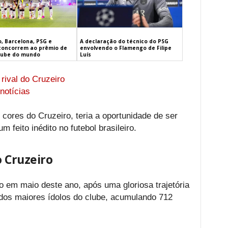
, Barcelona, PSG e
A declaração do técnico do PSG
concorrem ao prêmio de
envolvendo o Flamengo de Filipe
lube do mundo
Luís
ival do Cruzeiro
notícias
cores do Cruzeiro, teria a oportunidade de ser
feito inédito no futebol brasileiro.
o Cruzeiro
o em maio deste ano, após uma gloriosa trajetória
 dos maiores ídolos do clube, acumulando 712