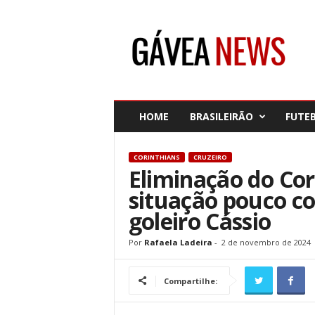
G
á
v
e
a
N
e
HOME
BRASILEIRÃO
FUTE
w
s
CORINTHIANS
CRUZEIRO
Eliminação do Cor
situação pouco 
goleiro Cássio
Por
Rafaela Ladeira
-
2 de novembro de 2024
Compartilhe: