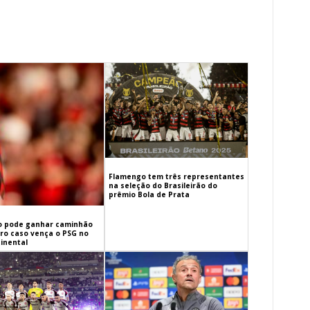
Flamengo tem três representantes
na seleção do Brasileirão do
prêmio Bola de Prata
 pode ganhar caminhão
iro caso vença o PSG no
inental