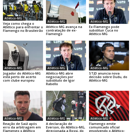
Atlético-MG
Atlético-MG
Atlético-MG
Veja como chega o
Atlético-MG avança na
Ex-Flamengo pode
Atlético para enfrentar o
contratação de ex-
substituir Cuca no
Flamengo no Brasileirão
Flamengo
Atlético-MG
Atlético-MG
Atlético-MG
Atlético-MG
Jogador do Atlético-MG
Atlético-MG abre
STJD anuncia nova
está perto de acerto
negociações por
decisão sobre Dudu, do
com clube europeu
substituto de Igor
Atlético-MG
Rabello
Atlético-MG
Atlético-MG
Atlético-MG
Reação de Saúl após
A declaração de
Flamengo emite
erro da arbitragem em
Everson, do Atlético-MG,
comunicado oficial
Flamengo x Atlético
direcionada a Rossi, do
envolvendo o Atlético-