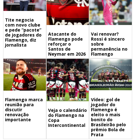
Tite negocia
com novo clube
e pede “pacote”
Atacante do
Vai renovar?
de jogadores do
Flamengo pode
Rossi é sincero
Flamengo, diz
reforçar o
sobre
jornalista
Santos de
permanência no
Neymar em 2026
Flamengo
Flamengo marca
Vídeo: gol de
reunião para
jogador do
discutir
Flamengo é
Veja o calendário
renovação
eleito o mais
do Flamengo na
importante
bonito do
Copa
Brasileirão pelo
Intercontinental
prêmio Bola de
Prata