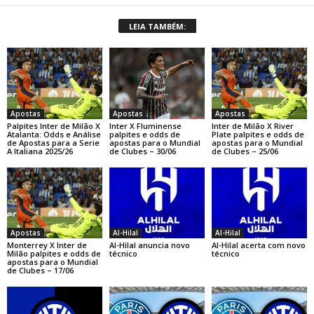
LEIA TAMBÉM:
Apostas
Apostas
Apostas
Palpites Inter de Milão X
Inter X Fluminense
Inter de Milão X River
Atalanta: Odds e Análise
palpites e odds de
Plate palpites e odds de
de Apostas para a Serie
apostas para o Mundial
apostas para o Mundial
A Italiana 2025/26
de Clubes – 30/06
de Clubes – 25/06
Apostas
Al-Hilal
Al-Hilal
Monterrey X Inter de
Al-Hilal anuncia novo
Al-Hilal acerta com novo
Milão palpites e odds de
técnico
técnico
apostas para o Mundial
de Clubes – 17/06