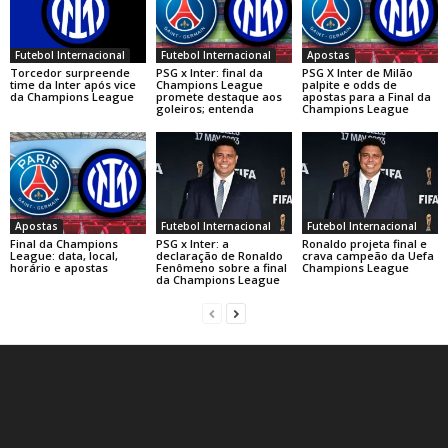
Futebol Internacional
Futebol Internacional
Apostas
Torcedor surpreende
PSG x Inter: final da
PSG X Inter de Milão
time da Inter após vice
Champions League
palpite e odds de
da Champions League
promete destaque aos
apostas para a Final da
goleiros; entenda
Champions League
Apostas
Futebol Internacional
Futebol Internacional
Final da Champions
PSG x Inter: a
Ronaldo projeta final e
League: data, local,
declaração de Ronaldo
crava campeão da Uefa
horário e apostas
Fenômeno sobre a final
Champions League
da Champions League