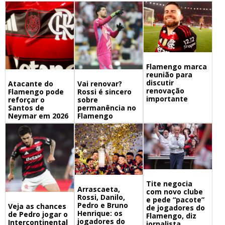
Flamengo marca
reunião para
discutir
Atacante do
Vai renovar?
renovação
Flamengo pode
Rossi é sincero
importante
reforçar o
sobre
Santos de
permanência no
Neymar em 2026
Flamengo
Tite negocia
Arrascaeta,
com novo clube
Rossi, Danilo,
e pede “pacote”
Pedro e Bruno
Veja as chances
de jogadores do
Henrique: os
de Pedro jogar o
Flamengo, diz
jogadores do
Intercontinental
jornalista