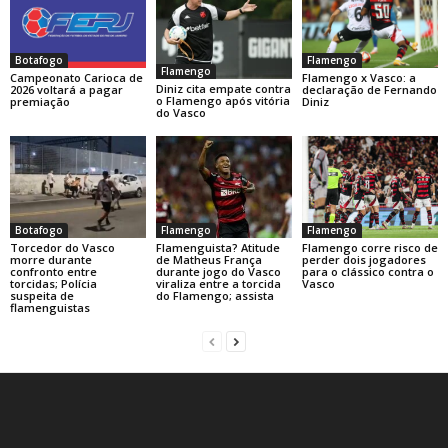
Botafogo
Flamengo
Flamengo
Campeonato Carioca de
Flamengo x Vasco: a
Diniz cita empate contra
2026 voltará a pagar
declaração de Fernando
o Flamengo após vitória
premiação
Diniz
do Vasco
Botafogo
Flamengo
Flamengo
Torcedor do Vasco
Flamenguista? Atitude
Flamengo corre risco de
morre durante
de Matheus França
perder dois jogadores
confronto entre
durante jogo do Vasco
para o clássico contra o
torcidas; Polícia
viraliza entre a torcida
Vasco
suspeita de
do Flamengo; assista
flamenguistas