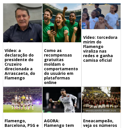
Vídeo: torcedora
mirim do
Flamengo
Vídeo: a
Como as
viraliza nas
declaração do
recompensas
redes e ganha
presidente do
gratuitas
camisa oficial
Cruzeiro
moldam o
direcionada a
comportamento
Arrascaeta, do
do usuário em
Flamengo
plataformas
online
Flamengo,
Eneacampeão,
AGORA:
Barcelona, PSG e
veja os números
Flamengo tem