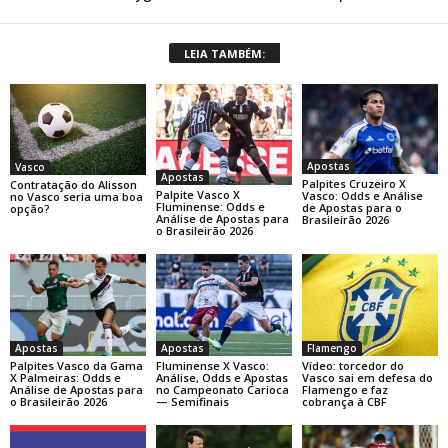
LEIA TAMBÉM:
Apostas
Vasco
Apostas
Palpites Cruzeiro X
Contratação do Alisson
Palpite Vasco X
Vasco: Odds e Análise
no Vasco seria uma boa
Fluminense: Odds e
de Apostas para o
opção?
Análise de Apostas para
Brasileirão 2026
o Brasileirão 2026
Apostas
Apostas
Flamengo
Palpites Vasco da Gama
Fluminense X Vasco:
Vídeo: torcedor do
X Palmeiras: Odds e
Análise, Odds e Apostas
Vasco sai em defesa do
Análise de Apostas para
no Campeonato Carioca
Flamengo e faz
o Brasileirão 2026
— Semifinais
cobrança à CBF