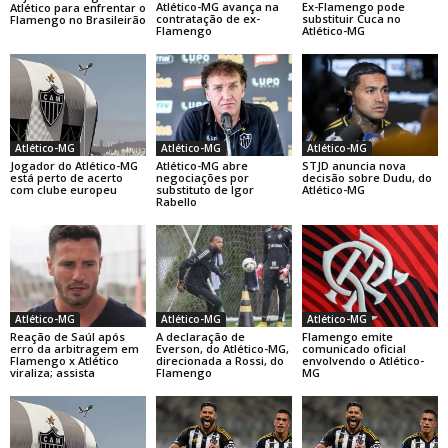
Atlético-MG avança na
Ex-Flamengo pode
Atlético para enfrentar o
contratação de ex-
substituir Cuca no
Flamengo no Brasileirão
Flamengo
Atlético-MG
Atlético-MG
Atlético-MG
Atlético-MG
Jogador do Atlético-MG
Atlético-MG abre
STJD anuncia nova
está perto de acerto
negociações por
decisão sobre Dudu, do
com clube europeu
substituto de Igor
Atlético-MG
Rabello
Atlético-MG
Atlético-MG
Atlético-MG
Reação de Saúl após
A declaração de
Flamengo emite
erro da arbitragem em
Everson, do Atlético-MG,
comunicado oficial
Flamengo x Atlético
direcionada a Rossi, do
envolvendo o Atlético-
viraliza; assista
Flamengo
MG