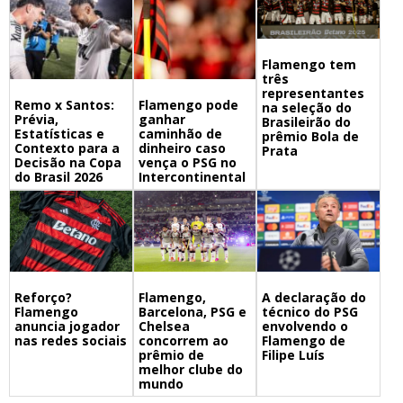
Flamengo tem
três
representantes
Remo x Santos:
Flamengo pode
na seleção do
Prévia,
ganhar
Brasileirão do
Estatísticas e
caminhão de
prêmio Bola de
Contexto para a
dinheiro caso
Prata
Decisão na Copa
vença o PSG no
do Brasil 2026
Intercontinental
Flamengo,
A declaração do
Reforço?
Barcelona, PSG e
técnico do PSG
Flamengo
Chelsea
envolvendo o
anuncia jogador
concorrem ao
Flamengo de
nas redes sociais
prêmio de
Filipe Luís
melhor clube do
mundo