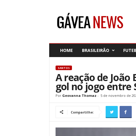
G
á
v
e
a
N
e
HOME
BRASILEIRÃO
FUTE
w
s
SANTOS
A reação de João 
gol no jogo entre
Por
Geovanna Thomaz
-
5 de novembro de 20
Compartilhe: