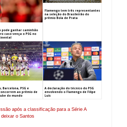
Flamengo tem três representantes
na seleção do Brasileirão do
prêmio Bola de Prata
 pode ganhar caminhão
iro caso vença o PSG no
inental
, Barcelona, PSG e
A declaração do técnico do PSG
concorrem ao prêmio de
envolvendo o Flamengo de Filipe
lube do mundo
Luís
ssão após a classificação para a Série A
e deixar o Santos