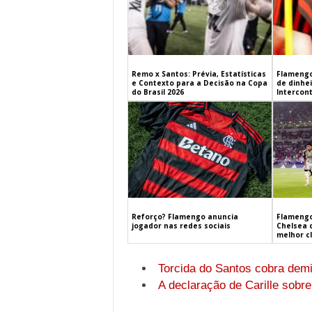
Remo x Santos: Prévia, Estatísticas
Flamengo
e Contexto para a Decisão na Copa
de dinhe
do Brasil 2026
Intercont
Flamengo
Reforço? Flamengo anuncia
Chelsea 
jogador nas redes sociais
melhor c
Torcida do Santos cobra demi
A declaração de Carille sobr