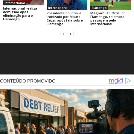
Internacional
Internacional
Flamengo
Internacional realiza
demissão após
Presidente do Inter é
Mágoa? Léo Ortiz, do
eliminação para o
ironizado por Mauro
Flamengo, relembra
Flamengo
Cezar após fala sobre
passagem pelo
Flamengo
Internacional