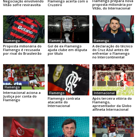
Flamengo prepara nova
Negociação envolvendo
Flamengo acerta com o
proposta milionária por
Vitão sofre reviravolta
Cruzeiro
Vitão, do Internacional
Flamengo
Flamengo
Flamengo
Gol de ex-Flamengo
A declaração do técnico
Proposta milionária do
ajuda clube em disputa
do Cruz Azul antes de
Flamengo é recusada
por título
enfrentar o Flamengo
por rival do Brasileirão
no Intercontinental
Flamengo
Internacional aciona a
Flamengo
Internacional
Justiça por conta do
Flamengo contrata
Após terceira vitória do
Flamengo
atacante do
Flamengo,
Internacional
apresentador da Globo
alfineta Internacional