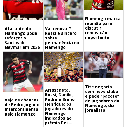
Flamengo marca
reunião para
discutir
Atacante do
Vai renovar?
renovação
Flamengo pode
Rossi é sincero
importante
reforçar o
sobre
Santos de
permanência no
Neymar em 2026
Flamengo
Tite negocia
Arrascaeta,
com novo clube
Rossi, Danilo,
e pede “pacote”
Pedro e Bruno
Veja as chances
de jogadores do
Henrique: os
de Pedro jogar o
Flamengo, diz
jogadores do
Intercontinental
jornalista
Flamengo
pelo Flamengo
indicados ao
prêmio Rei ...