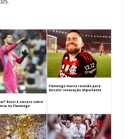
025.
Flamengo marca reunião para
discutir renovação importante
ar? Rossi é sincero sobre
cia no Flamengo