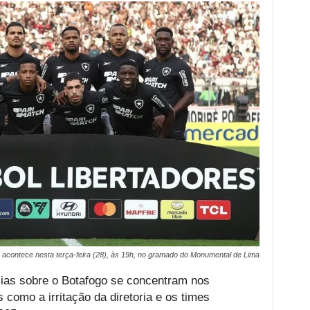
a acontece nesta terça-feira (28), às 19h, no gramado do Monumental de Lima
cias sobre o Botafogo se concentram nos
como a irritação da diretoria e os times