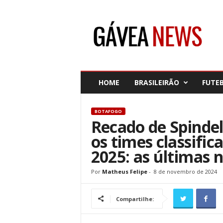
G
á
v
e
a
N
e
HOME
BRASILEIRÃO
FUTE
w
s
BOTAFOGO
Recado de Spindel,
os times classific
2025: as últimas 
Por
Matheus Felipe
-
8 de novembro de 2024
Compartilhe: