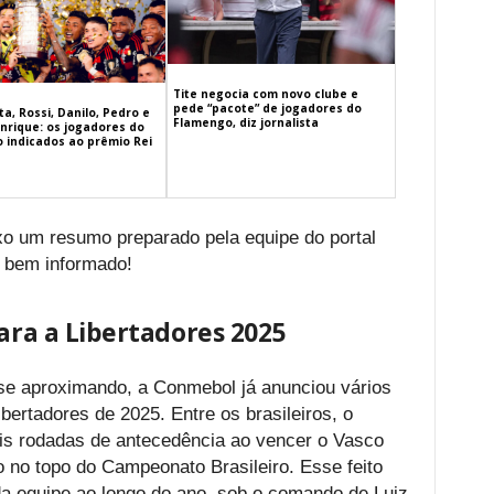
Tite negocia com novo clube e
pede “pacote” de jogadores do
a, Rossi, Danilo, Pedro e
Flamengo, diz jornalista
nrique: os jogadores do
 indicados ao prêmio Rei
ixo um resumo preparado pela equipe do portal
 bem informado!
para a Libertadores 2025
se aproximando, a Conmebol já anunciou vários
bertadores de 2025. Entre os brasileiros, o
is rodadas de antecedência ao vencer o Vasco
o no topo do Campeonato Brasileiro. Esse feito
da equipe ao longo do ano, sob o comando de Luiz