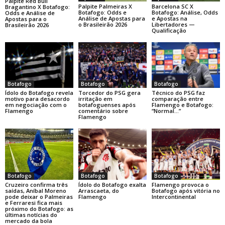
Palpite Red Bull
Palpite Palmeiras X
Barcelona SC X
Bragantino X Botafogo:
Botafogo: Odds e
Botafogo: Análise, Odds
Odds e Análise de
Análise de Apostas para
e Apostas na
Apostas para o
o Brasileirão 2026
Libertadores —
Brasileirão 2026
Qualificação
Botafogo
Botafogo
Botafogo
Ídolo do Botafogo revela
Torcedor do PSG gera
Técnico do PSG faz
motivo para desacordo
irritação em
comparação entre
em negociação com o
botafoguenses após
Flamengo e Botafogo:
Flamengo
comentário sobre
“Normal…”
Flamengo
Botafogo
Botafogo
Botafogo
Cruzeiro confirma três
Ídolo do Botafogo exalta
Flamengo provoca o
saídas, Aníbal Moreno
Arrascaeta, do
Botafogo após vitória no
pode deixar o Palmeiras
Flamengo
Intercontinental
e Ferraresi fica mais
próximo do Botafogo: as
últimas notícias do
mercado da bola