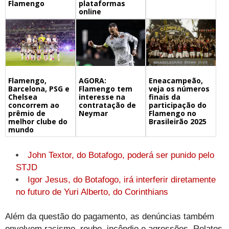
Flamengo
plataformas
online
Flamengo,
Eneacampeão,
AGORA:
Barcelona, PSG e
veja os números
Flamengo tem
Chelsea
finais da
interesse na
concorrem ao
participação do
contratação de
prêmio de
Flamengo no
Neymar
melhor clube do
Brasileirão 2025
mundo
John Textor, do Botafogo, poderá ser punido pelo
STJD
Igor Jesus, do Botafogo, irá interferir diretamente
no futuro de Yuri Alberto, do Corinthians
Além da questão do pagamento, as denúncias também
envolvem racismo, roubo, incêndio e agressões. Relatos