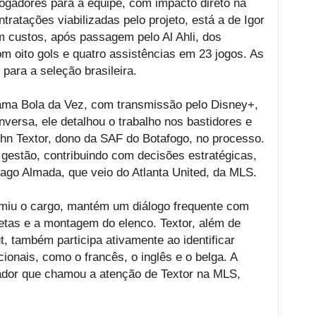
ogadores para a equipe, com impacto direto na
ratações viabilizadas pelo projeto, está a de Igor
 custos, após passagem pelo Al Ahli, dos
 oito gols e quatro assistências em 23 jogos. As
ara a seleção brasileira.
rama Bola da Vez, com transmissão pelo Disney+,
onversa, ele detalhou o trabalho nos bastidores e
John Textor, dono da SAF do Botafogo, no processo.
gestão, contribuindo com decisões estratégicas,
iago Almada, que veio do Atlanta United, da MLS.
umiu o cargo, mantém um diálogo frequente com
etas e a montagem do elenco. Textor, além de
t, também participa ativamente ao identificar
onais, como o francês, o inglês e o belga. A
ador que chamou a atenção de Textor na MLS,