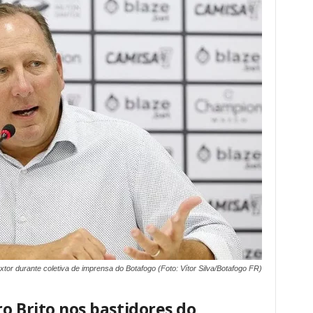
xtor durante coletiva de imprensa do Botafogo (Foto: Vítor Silva/Botafogo FR)
o Brito nos bastidores do