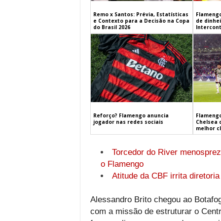
Remo x Santos: Prévia, Estatísticas
Flamengo
e Contexto para a Decisão na Copa
de dinhe
do Brasil 2026
Intercont
Flamengo
Reforço? Flamengo anuncia
Chelsea 
jogador nas redes sociais
melhor c
Torcedor do River menosprez
o Flamengo
Atitude da CBF irrita diretori
Alessandro Brito chegou ao Botafog
com a missão de estruturar o Centr