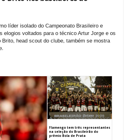
o líder isolado do Campeonato Brasileiro e
os elogios voltados para o técnico Artur Jorge e os
o Brito, head scout do clube, também se mostra
e.
Flamengo tem três representantes
na seleção do Brasileirão do
prêmio Bola de Prata