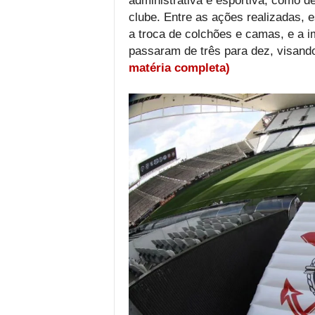
administrativa e esportiva, como d
clube. Entre as ações realizadas,
a troca de colchões e camas, e a 
passaram de três para dez, visand
matéria completa)