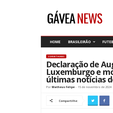
G
á
v
e
a
N
e
HOME
BRASILEIRÃO
FUTE
w
s
CORINTHIANS
Declaração de Au
Luxemburgo e mod
últimas notícias 
Por
Matheus Felipe
-
15 de novembro de 2024
Compartilhe: