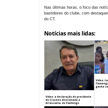
Nas últimas horas, o foco das notí
bastidores do clube, com destaqu
do CT.
Notícias mais lidas:
Vídeo: t
Flamengo
ganha cam
Vídeo: a declaração do presidente
do Cruzeiro direcionada a
Arrascaeta, do Flamengo