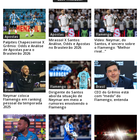
Apostas
Flamengo
Apostas
Mirassol X Santos:
Vídeo: Neymar, do
Palpites Chapecoense X
Análise, Odds e Apostas
Santos, é sincero sobre
Grêmio: Odds e Análise
no Brasileirão 2026
o Flamengo: “Melhor
de Apostas para o
rival…”
Brasileirão 2026
Flamengo
Brasil
Brasil
Dirigente do Santos
CEO do Grêmio está
Neymar coloca
aborda situação de
com “medo” do
Flamengo em ranking
Neymar em meio a
Flamengo; entenda
pessoal da temporada
rumores envolvendo o
2025
Flamengo