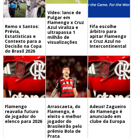
Vídeo: lance de
Pulgar em
Flamengo x Cruz
Remo x Santos:
Fifa escolhe
Azul viraliza e
Prévia,
árbitro para
ultrapassa 1
Estatísticas e
apitar Flamengo
milhão de
Contexto para a
x Cruz Azul no
visualizações
Decisão na Copa
Intercontinental
do Brasil 2026
Flamengo
Arrascaeta, do
Adeus! Zagueiro
reavalia futuro
Flamengo, é
do Flamengo é
de jogador do
eleito o melhor
anunciado em
elenco para 2026
jogador do
clube da Europa
Brasileirão pelo
prêmio Bola de
Prata