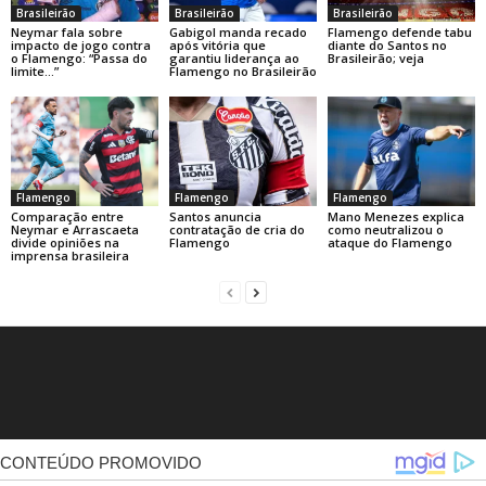
Brasileirão
Brasileirão
Brasileirão
Neymar fala sobre
Gabigol manda recado
Flamengo defende tabu
impacto de jogo contra
após vitória que
diante do Santos no
o Flamengo: “Passa do
garantiu liderança ao
Brasileirão; veja
limite…”
Flamengo no Brasileirão
Flamengo
Flamengo
Flamengo
Comparação entre
Santos anuncia
Mano Menezes explica
Neymar e Arrascaeta
contratação de cria do
como neutralizou o
divide opiniões na
Flamengo
ataque do Flamengo
imprensa brasileira