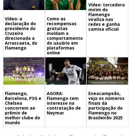
Vídeo: torcedora
mirim do
Flamengo
Vídeo: a
Como as
viraliza nas
declaração do
recompensas
redes e ganha
presidente do
gratuitas
camisa oficial
Cruzeiro
moldam o
direcionada a
comportamento
Arrascaeta, do
do usuário em
Flamengo
plataformas
online
Flamengo,
Eneacampeão,
AGORA:
Barcelona, PSG e
veja os números
Flamengo tem
Chelsea
finais da
interesse na
concorrem ao
participação do
contratação de
prêmio de
Flamengo no
Neymar
melhor clube do
Brasileirão 2025
mundo