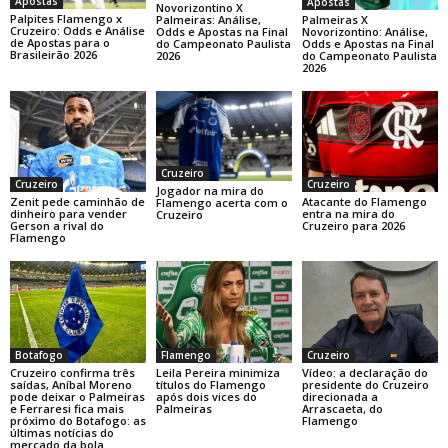
Apostas
Apostas
Novorizontino X
Palpites Flamengo x
Palmeiras X
Palmeiras: Análise,
Cruzeiro: Odds e Análise
Novorizontino: Análise,
Odds e Apostas na Final
de Apostas para o
Odds e Apostas na Final
do Campeonato Paulista
Brasileirão 2026
do Campeonato Paulista
2026
2026
Cruzeiro
Cruzeiro
Cruzeiro
Jogador na mira do
Zenit pede caminhão de
Atacante do Flamengo
Flamengo acerta com o
dinheiro para vender
entra na mira do
Cruzeiro
Gerson a rival do
Cruzeiro para 2026
Flamengo
Botafogo
Flamengo
Cruzeiro
Cruzeiro confirma três
Leila Pereira minimiza
Vídeo: a declaração do
saídas, Aníbal Moreno
títulos do Flamengo
presidente do Cruzeiro
pode deixar o Palmeiras
após dois vices do
direcionada a
e Ferraresi fica mais
Palmeiras
Arrascaeta, do
próximo do Botafogo: as
Flamengo
últimas notícias do
mercado da bola