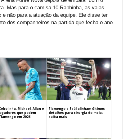
da Arena Fonte Nova depois de empatar com o
eira. Mas para o camisa 10 Raphinha, as vaias
 e não para a atuação da equipe. Ele disse ter
unto dos companheiros na partida que fecha o ano
Cebolinha, Michael, Allan e
Flamengo e Saúl alinham últimos
 jogadores que podem
detalhes para cirurgia do meia;
 Flamengo em 2026
saiba mais