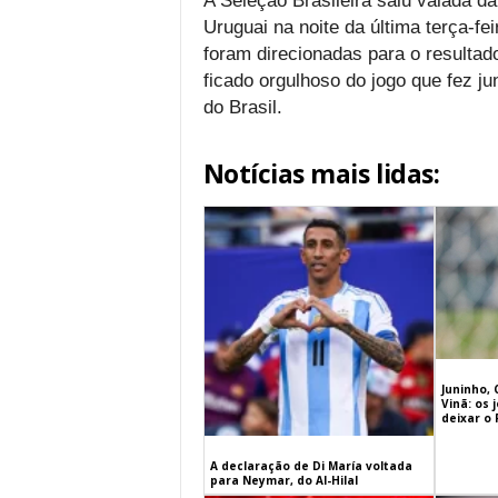
A Seleção Brasileira saiu vaiada 
Uruguai na noite da última terça-f
foram direcionadas para o resultado
ficado orgulhoso do jogo que fez j
do Brasil.
Notícias mais lidas:
Juninho, 
Vinã: os
deixar o
A declaração de Di María voltada
para Neymar, do Al-Hilal