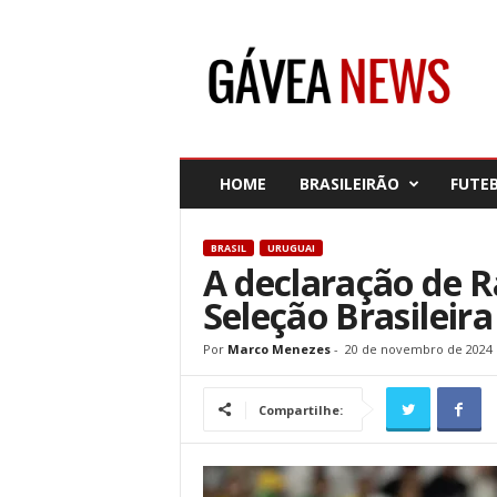
G
á
v
e
a
N
e
HOME
BRASILEIRÃO
FUTE
w
s
BRASIL
URUGUAI
A declaração de R
Seleção Brasileira
Por
Marco Menezes
-
20 de novembro de 2024
Compartilhe: