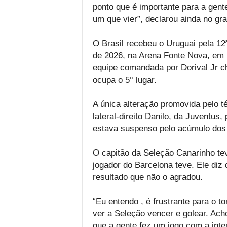
ponto que é importante para a gente
um que vier”, declarou ainda no gr
O Brasil recebeu o Uruguai pela 12
de 2026, na Arena Fonte Nova, em S
equipe comandada por Dorival Jr ch
ocupa o 5° lugar.
A única alteração promovida pelo té
lateral-direito Danilo, da Juventus,
estava suspenso pelo acúmulo dos
O capitão da Seleção Canarinho tev
jogador do Barcelona teve. Ele diz
resultado que não o agradou.
“Eu entendo , é frustrante para o t
ver a Seleção vencer e golear. Ach
que a gente fez um jogo com a inte