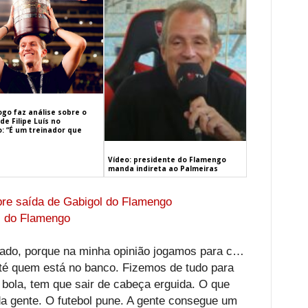
ogo faz análise sobre o
de Filipe Luís no
: “É um treinador que
Vídeo: presidente do Flamengo
manda indireta ao Palmeiras
obre saída de Gabigol do Flamengo
, do Flamengo
ltado, porque na minha opinião jogamos para c…
té quem está no banco. Fizemos de tudo para
bola, tem que sair de cabeça erguida. O que
 da gente. O futebol pune. A gente consegue um