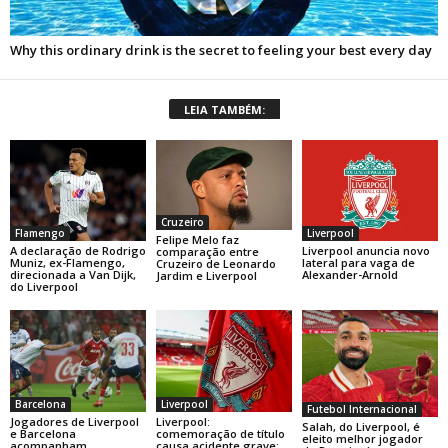
LEIA TAMBÉM:
Cruzeiro
Flamengo
Liverpool
Felipe Melo faz
A declaração de Rodrigo
Liverpool anuncia novo
comparação entre
Muniz, ex-Flamengo,
lateral para vaga de
Cruzeiro de Leonardo
direcionada a Van Dijk,
Alexander-Arnold
Jardim e Liverpool
do Liverpool
Barcelona
Liverpool
Futebol Internacional
Jogadores de Liverpool
Liverpool:
Salah, do Liverpool, é
e Barcelona
comemoração de título
eleito melhor jogador
acompanham
causa acidente grave;