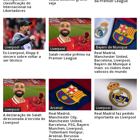
da Premier League
classificação do
veja
Internacional na
Libertadores
Liverpool
Bayern de Munique
Liverpool
Ex-Liverpool, Klopp é
Real Madrid,
Salah recebe prêmio na
sincero sobre voltar a
Manchester United,
Premier League
ser técnico
Barcelona, Liverpool,
Bayern de Munique e
mais: os clubes mais
valiosos do mundo
Arsenal
Liverpool
Liverpool
Real Madrid,
Real Madrid faz pedido
A declaração de Salah
Manchester City,
importante ao Liverpool
direcionada à torcida do
Manchester United,
Liverpool
Barcelona, PSG, Bayern
Munchen, Liverpool,
Tottenham Hotspur,
Arsenal, Borussia
Dortmund, Chelsea,