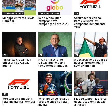
Automobilismo
Automobilismo
F1
Mbappé enfrenta Lewis
Rede Globo quer
Schumacher coloca
Hamilton
comprar nova
item exclusivo em
competição para 2026
campanha beneficente;
veja
F1
F1
F1
Jornalista crava nova
Nova emissora de
A declaração de George
emissora de Galvão
Galvão Bueno deixa
Russell direcionada a
Bueno
torcedores animados
Lewis Hamilton
F1
F1
F1
Verstappen conquista
Verstappen se iguala a
F1: Verstappen faz forte
feito inédito na Fórmula
sogro e chega a feito
declaração em relação
1
inédito
a Russell