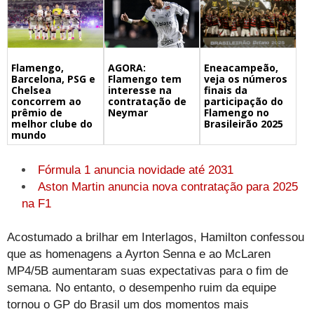
Flamengo,
Eneacampeão,
AGORA:
Barcelona, PSG e
veja os números
Flamengo tem
Chelsea
finais da
interesse na
concorrem ao
participação do
contratação de
prêmio de
Flamengo no
Neymar
melhor clube do
Brasileirão 2025
mundo
Fórmula 1 anuncia novidade até 2031
Aston Martin anuncia nova contratação para 2025
na F1
Acostumado a brilhar em Interlagos, Hamilton confessou
que as homenagens a Ayrton Senna e ao McLaren
MP4/5B aumentaram suas expectativas para o fim de
semana. No entanto, o desempenho ruim da equipe
tornou o GP do Brasil um dos momentos mais