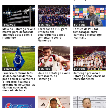
Botafogo
Botafogo
Botafogo
Ídolo do Botafogo revela
Torcedor do PSG gera
Técnico do PSG faz
motivo para desacordo
irritação em
comparação entre
em negociação com o
botafoguenses após
Flamengo e Botafogo:
Flamengo
comentário sobre
“Normal…”
Flamengo
Botafogo
Botafogo
Botafogo
Cruzeiro confirma três
Ídolo do Botafogo exalta
Flamengo provoca o
saídas, Aníbal Moreno
Arrascaeta, do
Botafogo após vitória no
pode deixar o Palmeiras
Flamengo
Intercontinental
e Ferraresi fica mais
próximo do Botafogo: as
últimas notícias do
mercado da bola