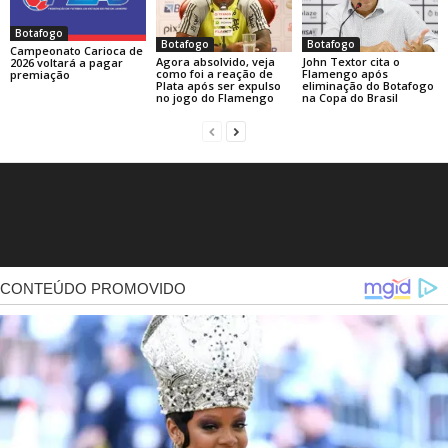
Botafogo
Botafogo
Botafogo
Campeonato Carioca de
Agora absolvido, veja
John Textor cita o
2026 voltará a pagar
como foi a reação de
Flamengo após
premiação
Plata após ser expulso
eliminação do Botafogo
no jogo do Flamengo
na Copa do Brasil