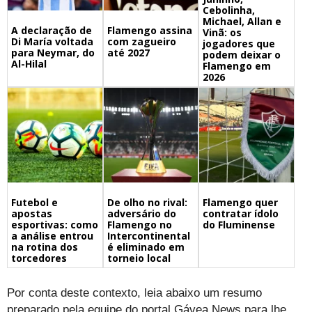
Cebolinha,
Michael, Allan e
A declaração de
Flamengo assina
Vinã: os
Di María voltada
com zagueiro
jogadores que
para Neymar, do
até 2027
podem deixar o
Al-Hilal
Flamengo em
2026
Futebol e
De olho no rival:
Flamengo quer
apostas
adversário do
contratar ídolo
esportivas: como
Flamengo no
do Fluminense
a análise entrou
Intercontinental
na rotina dos
é eliminado em
torcedores
torneio local
Por conta deste contexto, leia abaixo um resumo
preparado pela equipe do portal Gávea News para lhe