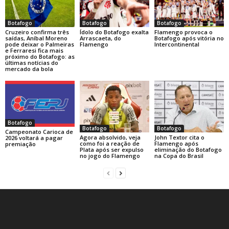
Botafogo
Botafogo
Botafogo
Cruzeiro confirma três
Ídolo do Botafogo exalta
Flamengo provoca o
saídas, Aníbal Moreno
Arrascaeta, do
Botafogo após vitória no
pode deixar o Palmeiras
Flamengo
Intercontinental
e Ferraresi fica mais
próximo do Botafogo: as
últimas notícias do
mercado da bola
Botafogo
Botafogo
Botafogo
Campeonato Carioca de
Agora absolvido, veja
John Textor cita o
2026 voltará a pagar
como foi a reação de
Flamengo após
premiação
Plata após ser expulso
eliminação do Botafogo
no jogo do Flamengo
na Copa do Brasil