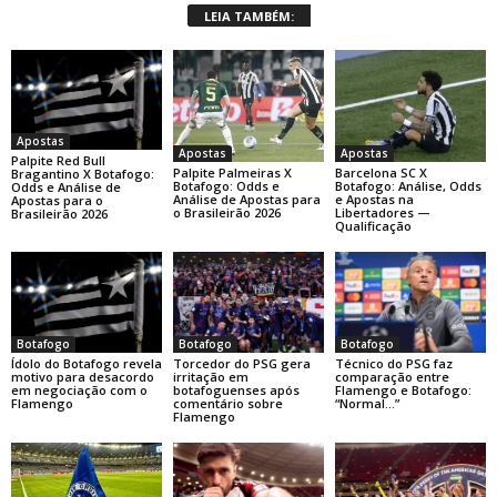
LEIA TAMBÉM:
Apostas
Apostas
Apostas
Palpite Red Bull
Palpite Palmeiras X
Barcelona SC X
Bragantino X Botafogo:
Botafogo: Odds e
Botafogo: Análise, Odds
Odds e Análise de
Análise de Apostas para
e Apostas na
Apostas para o
o Brasileirão 2026
Libertadores —
Brasileirão 2026
Qualificação
Botafogo
Botafogo
Botafogo
Ídolo do Botafogo revela
Torcedor do PSG gera
Técnico do PSG faz
motivo para desacordo
irritação em
comparação entre
em negociação com o
botafoguenses após
Flamengo e Botafogo:
Flamengo
comentário sobre
“Normal…”
Flamengo