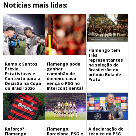
Notícias mais lidas:
Flamengo tem
três
representantes
Remo x Santos:
Flamengo pode
na seleção do
Prévia,
ganhar
Brasileirão do
Estatísticas e
caminhão de
prêmio Bola de
Contexto para a
dinheiro caso
Prata
Decisão na Copa
vença o PSG no
do Brasil 2026
Intercontinental
Flamengo,
A declaração do
Reforço?
Barcelona, PSG e
técnico do PSG
Flamengo