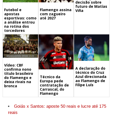
decisão sobre
futuro de Matías
Futebol e
Flamengo assina
Viña
apostas
com zagueiro
esportivas: como
até 2027
a análise entrou
na rotina dos
torcedores
Vídeo: CBF
A declaração do
confirma nono
técnico do Cruz
título brasileiro
Azul direcionada
Técnico da
do Flamengo e
ao Flamengo de
Europa pede
deixa rivais na
Filipe Luís
contratação de
bronca
Carrascal, do
Flamengo
Goiás x Santos: aposte 50 reais e lucre até 175
reais