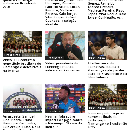
estreia no Brasileirão
Henrique, Reinaldo,
Gómez, Reinaldo,
2026
Fabrício Bruno, Lucas
Andreas Pereira,
Romero, Matheus
Matheus Pereira, Flaco
Pereira, Kaio Jorge,
López, Vitor Roque, Kaio
Vitor Roque, Rafael
Jorge, Gui Negão: os...
Guanaes: a seleção
ideal do...
Brasileirão
Brasileirão
Brasileirão
Vídeo: CBF confirma
Vídeo: presidente do
Abel Ferreira, do
nono título brasileiro do
Flamengo manda
Palmeiras, cutuca o
Flamengo e deixa rivais
indireta ao Palmeiras
Flamengo após perder
na bronca
título do Brasileirão e da
Libertadores
Brasileirão
Brasileirão
Brasileirão
Eneacampeão, veja os
Arrascaeta, Samuel
Neymar fala sobre
números finais da
Lino, Pedro, Bruno
impacto de jogo contra
participação do
Henrique, Cebolinha,
o Flamengo: “Passa do
Flamengo no Brasileirão
Luiz Araújo, Plata, De la
limite…”
2025