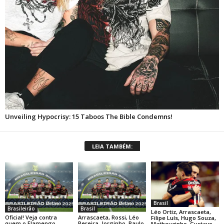
LEIA TAMBÉM:
Brasil
Brasileirão
Brasil
Léo Ortiz, Arrascaeta,
Oficial! Veja contra
Arrascaeta, Rossi, Léo
Filipe Luís, Hugo Souza,
quem o Flamengo
Pereira, Jorginho, Paulo
Matheuzinho, Gustavo