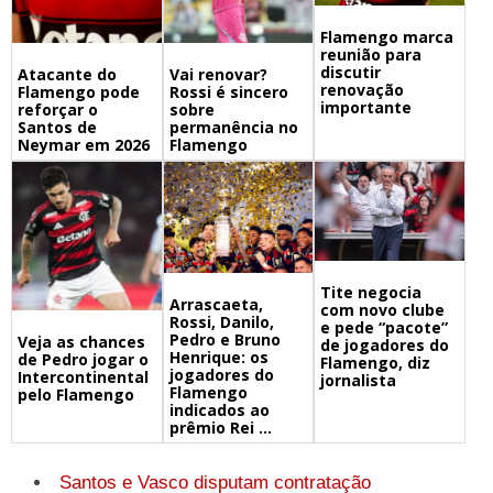
Flamengo marca
reunião para
discutir
Atacante do
Vai renovar?
renovação
Flamengo pode
Rossi é sincero
importante
reforçar o
sobre
Santos de
permanência no
Neymar em 2026
Flamengo
Tite negocia
Arrascaeta,
com novo clube
Rossi, Danilo,
e pede “pacote”
Pedro e Bruno
Veja as chances
de jogadores do
Henrique: os
de Pedro jogar o
Flamengo, diz
jogadores do
Intercontinental
jornalista
Flamengo
pelo Flamengo
indicados ao
prêmio Rei ...
Santos e Vasco disputam contratação