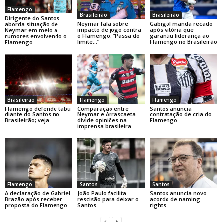
Flamengo
Brasileirão
Brasileirão
Dirigente do Santos
Neymar fala sobre
Gabigol manda recado
aborda situação de
impacto de jogo contra
após vitória que
Neymar em meio a
o Flamengo: “Passa do
garantiu liderança ao
rumores envolvendo o
limite…”
Flamengo no Brasileirão
Flamengo
Brasileirão
Flamengo
Flamengo
Flamengo defende tabu
Comparação entre
Santos anuncia
diante do Santos no
Neymar e Arrascaeta
contratação de cria do
Brasileirão; veja
divide opiniões na
Flamengo
imprensa brasileira
Flamengo
Santos
Santos
A declaração de Gabriel
João Paulo facilita
Santos anuncia novo
Brazão após receber
rescisão para deixar o
acordo de naming
proposta do Flamengo
Santos
rights