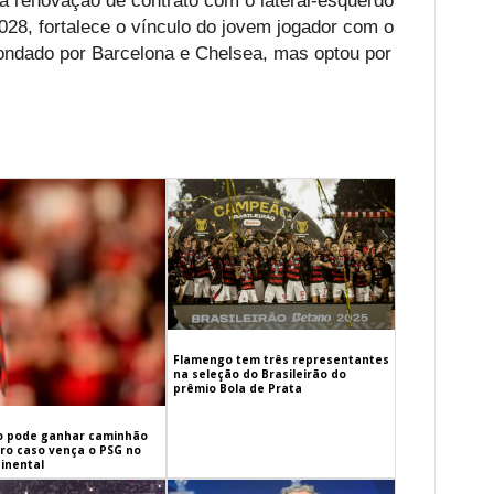
 a renovação de contrato com o lateral-esquerdo
028, fortalece o vínculo do jovem jogador com o
sondado por Barcelona e Chelsea, mas optou por
Flamengo tem três representantes
na seleção do Brasileirão do
prêmio Bola de Prata
 pode ganhar caminhão
iro caso vença o PSG no
inental