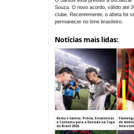
O Santos está prestes a oficializar
Souza. O novo acordo, válido até 2
clube. Recentemente, o atleta foi 
permanecer no time brasileiro.
Notícias mais lidas:
Remo x Santos: Prévia, Estatísticas
Flamengo
e Contexto para a Decisão na Copa
de dinhe
do Brasil 2026
Intercont