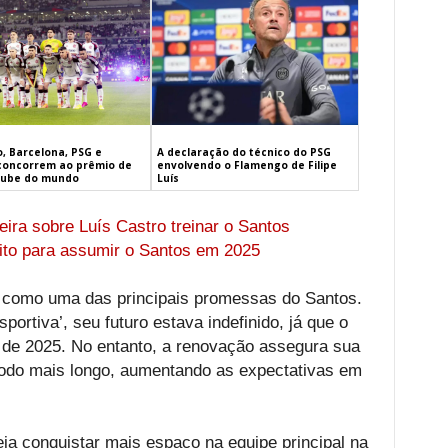
, Barcelona, PSG e
A declaração do técnico do PSG
concorrem ao prêmio de
envolvendo o Flamengo de Filipe
lube do mundo
Luís
ira sobre Luís Castro treinar o Santos
ito para assumir o Santos em 2025
 como uma das principais promessas do Santos.
rtiva’, seu futuro estava indefinido, já que o
o de 2025. No entanto, a renovação assegura sua
íodo mais longo, aumentando as expectativas em
eja conquistar mais espaço na equipe principal na