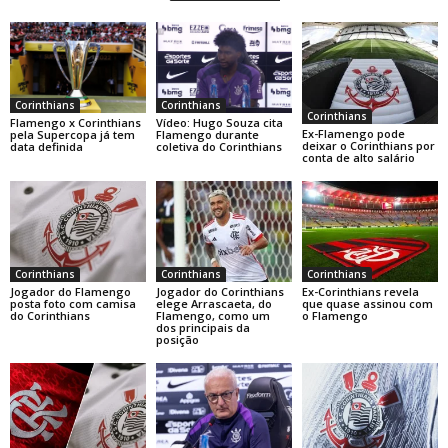
Corinthians
Corinthians
Corinthians
Flamengo x Corinthians
Vídeo: Hugo Souza cita
Ex-Flamengo pode
pela Supercopa já tem
Flamengo durante
deixar o Corinthians por
data definida
coletiva do Corinthians
conta de alto salário
Corinthians
Corinthians
Corinthians
Jogador do Flamengo
Jogador do Corinthians
Ex-Corinthians revela
posta foto com camisa
elege Arrascaeta, do
que quase assinou com
do Corinthians
Flamengo, como um
o Flamengo
dos principais da
posição