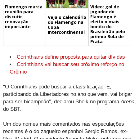
Flamengo marca
Vídeo: gol de
reunião para
jogador do
discutir
Flamengo é
Veja o calendário
renovação
eleito o mais
do Flamengo na
importante
bonito do
Copa
Brasileirão pelo
Intercontinental
prêmio Bola de
Prata
Corinthians define proposta para quitar dívidas
Corinthians vai buscar seu próximo reforço no
Grêmio
“O Corinthians pode buscar a classificação. E,
participando da Libertadores no ano que vem, vai brigar
para ser bicampeão”, declarou Sheik no programa
Arena
,
do SBT.
Um dos nomes mais comentados nas especulações
recentes é o do zagueiro espanhol Sergio Ramos, ex-
Real Madrid. O presidente Augusto Melo confirmou que