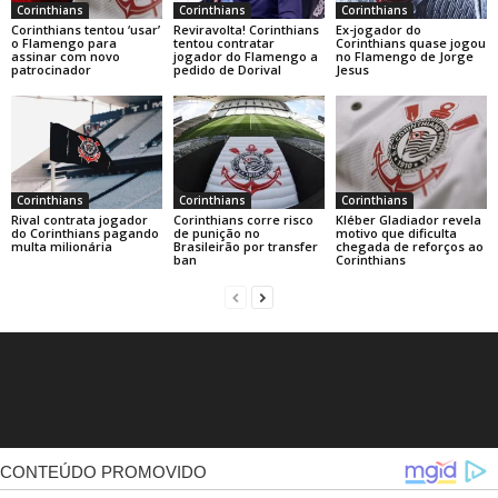
Corinthians
Corinthians
Corinthians
Corinthians tentou ‘usar’
Reviravolta! Corinthians
Ex-jogador do
o Flamengo para
tentou contratar
Corinthians quase jogou
assinar com novo
jogador do Flamengo a
no Flamengo de Jorge
patrocinador
pedido de Dorival
Jesus
Corinthians
Corinthians
Corinthians
Rival contrata jogador
Corinthians corre risco
Kléber Gladiador revela
do Corinthians pagando
de punição no
motivo que dificulta
multa milionária
Brasileirão por transfer
chegada de reforços ao
ban
Corinthians