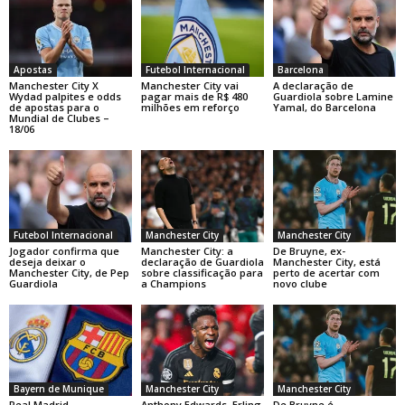
Apostas
Futebol Internacional
Barcelona
Manchester City X
Manchester City vai
A declaração de
Wydad palpites e odds
pagar mais de R$ 480
Guardiola sobre Lamine
de apostas para o
milhões em reforço
Yamal, do Barcelona
Mundial de Clubes –
18/06
Futebol Internacional
Manchester City
Manchester City
Jogador confirma que
Manchester City: a
De Bruyne, ex-
deseja deixar o
declaração de Guardiola
Manchester City, está
Manchester City, de Pep
sobre classificação para
perto de acertar com
Guardiola
a Champions
novo clube
Bayern de Munique
Manchester City
Manchester City
Real Madrid,
Anthony Edwards, Erling
De Bruyne é