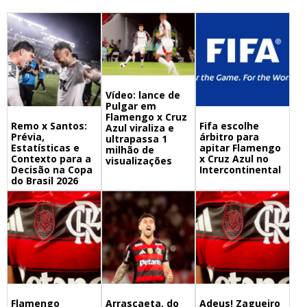
Vídeo: lance de
Pulgar em
Flamengo x Cruz
Remo x Santos:
Fifa escolhe
Azul viraliza e
Prévia,
árbitro para
ultrapassa 1
Estatísticas e
apitar Flamengo
milhão de
Contexto para a
x Cruz Azul no
visualizações
Decisão na Copa
Intercontinental
do Brasil 2026
Flamengo
Arrascaeta, do
Adeus! Zagueiro