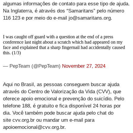
algumas informações de contato para esse tipo de ajuda.
Na Inglaterra, é através dos “Samaritans” pelo número
116 123 e por meio do e-mail jo@samaritans.org.
I was caught off guard with a question at the end of a press
conference last night about a scratch which had appeared on my
face and explained that a sharp fingernail had accidentally caused
this. (1/3)
— PepTeam (@PepTeam)
November 27, 2024
Aqui no Brasil, as pessoas conseguem buscar ajuda
através do Centro de Valorização da Vida (CVV), que
oferece apoio emocional e prevenção do suicídio. Pelo
telefone 188, é gratuito e fica disponível 24 horas por
dia. Você também pode buscar ajuda pelo chat do
site cvv.org.br ou mandar um e-mail para
apoioemocional@cvv.org.br.