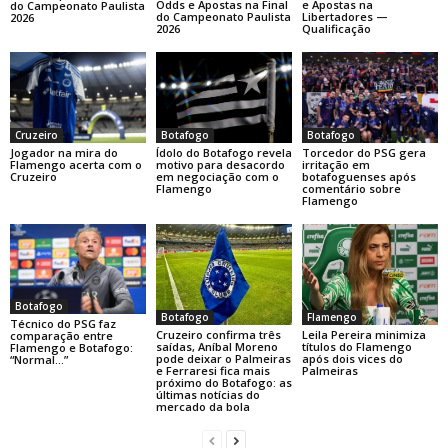
e Apostas na
Odds e Apostas na Final
do Campeonato Paulista
Libertadores —
do Campeonato Paulista
2026
Qualificação
2026
Botafogo
Botafogo
Cruzeiro
Ídolo do Botafogo revela
Torcedor do PSG gera
Jogador na mira do
motivo para desacordo
irritação em
Flamengo acerta com o
em negociação com o
botafoguenses após
Cruzeiro
Flamengo
comentário sobre
Flamengo
Botafogo
Botafogo
Flamengo
Técnico do PSG faz
Cruzeiro confirma três
Leila Pereira minimiza
comparação entre
saídas, Aníbal Moreno
títulos do Flamengo
Flamengo e Botafogo:
pode deixar o Palmeiras
após dois vices do
“Normal…”
e Ferraresi fica mais
Palmeiras
próximo do Botafogo: as
últimas notícias do
mercado da bola