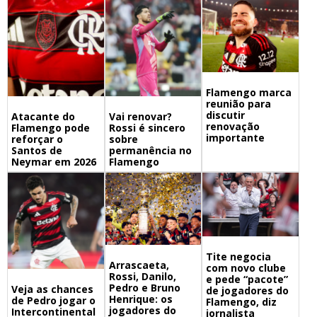
Flamengo marca
reunião para
discutir
Atacante do
Vai renovar?
renovação
Flamengo pode
Rossi é sincero
importante
reforçar o
sobre
Santos de
permanência no
Neymar em 2026
Flamengo
Tite negocia
Arrascaeta,
com novo clube
Rossi, Danilo,
e pede “pacote”
Pedro e Bruno
Veja as chances
de jogadores do
Henrique: os
de Pedro jogar o
Flamengo, diz
jogadores do
Intercontinental
jornalista