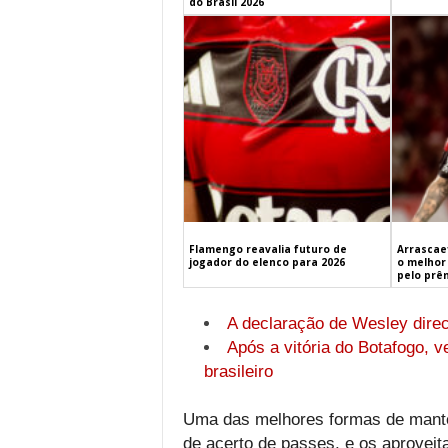
do Brasil 2026
Flamengo reavalia futuro de
Arrascaet
jogador do elenco para 2026
o melhor 
pelo prê
A declaração de Wesley dire
Após a vitória do Botafogo, v
brasileiro
Uma das melhores formas de mante
de acerto de passes, e os aproveit