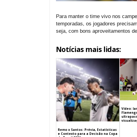
Para manter o time vivo nos campeo
temporadas, os jogadores precisam
seja, com bons aproveitamentos de
Notícias mais lidas:
Vídeo: l
Flamengo 
ultrapas
visualiz
Remo x Santos: Prévia, Estatísticas
e Contexto para a Decisão na Copa