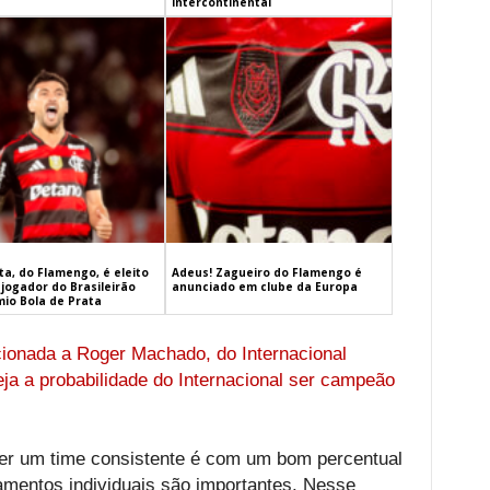
Intercontinental
a, do Flamengo, é eleito
Adeus! Zagueiro do Flamengo é
jogador do Brasileirão
anunciado em clube da Europa
mio Bola de Prata
cionada a Roger Machado, do Internacional
eja a probabilidade do Internacional ser campeão
r um time consistente é com um bom percentual
amentos individuais são importantes. Nesse