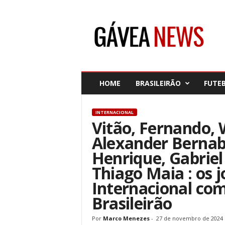
G
á
v
e
a
N
e
HOME
BRASILEIRÃO
FUTE
w
s
INTERNACIONAL
Vitão, Fernando, 
Alexander Bernab
Henrique, Gabriel
Thiago Maia : os 
Internacional com
Brasileirão
Por
Marco Menezes
-
27 de novembro de 2024