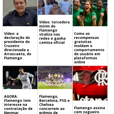
Vídeo: torcedora
mirim do
Flamengo
Vídeo: a
Como as
viraliza nas
declaração do
recompensas
redes e ganha
presidente do
gratuitas
camisa oficial
Cruzeiro
moldam o
direcionada a
comportamento
Arrascaeta, do
do usuário em
Flamengo
plataformas
online
Flamengo,
AGORA:
Barcelona, PSG e
Flamengo tem
Chelsea
interesse na
Flamengo assina
concorrem ao
contratação de
com zagueiro
prêmio de
Neymar