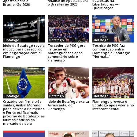
Análise de Apostas para
e Apostas na
Apostas para o
o Brasileirão 2026
Libertadores —
Brasileirão 2026
Qualificação
Botafogo
Botafogo
Botafogo
Ídolo do Botafogo revela
Torcedor do PSG gera
Técnico do PSG faz
motivo para desacordo
irritação em
comparação entre
em negociação com o
botafoguenses após
Flamengo e Botafogo:
Flamengo
comentário sobre
“Normal…”
Flamengo
Botafogo
Botafogo
Botafogo
Cruzeiro confirma três
Ídolo do Botafogo exalta
Flamengo provoca o
saídas, Aníbal Moreno
Arrascaeta, do
Botafogo após vitória no
pode deixar o Palmeiras
Flamengo
Intercontinental
e Ferraresi fica mais
próximo do Botafogo: as
últimas notícias do
mercado da bola