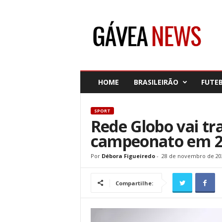
G
á
v
e
a
N
e
HOME
BRASILEIRÃO
FUTE
w
s
SPORT
Rede Globo vai tr
campeonato em 
Por
Débora Figueiredo
-
28 de novembro de 20
Compartilhe: