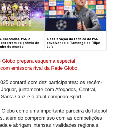
, Barcelona, PSG e
A declaração do técnico do PSG
concorrem ao prêmio de
envolvendo o Flamengo de Filipe
lube do mundo
Luís
e Globo prepara esquema especial
 com emissora rival da Rede Globo
5 contará com dez participantes: os recém-
 Jaguar, juntamente com Afogados, Central,
, Santa Cruz e o atual campeão Sport.
a Globo como uma importante parceira do futebol
nos, além do compromisso com as competições
da e abrigam intensas rivalidades regionais.