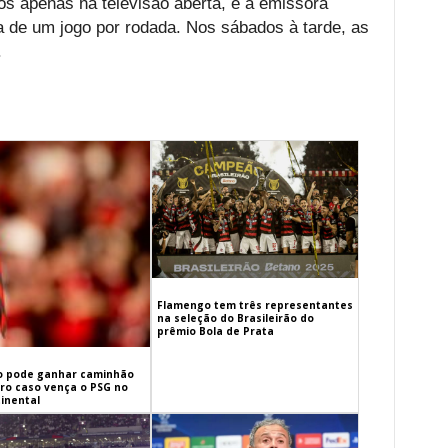
os apenas na televisão aberta, e a emissora
a de um jogo por rodada. Nos sábados à tarde, as
.
Flamengo tem três representantes
na seleção do Brasileirão do
prêmio Bola de Prata
 pode ganhar caminhão
iro caso vença o PSG no
inental