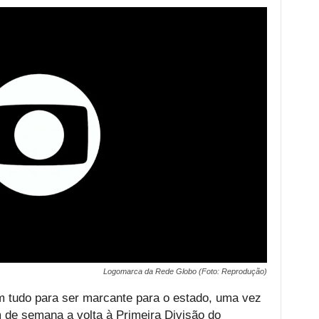
Logomarca da Rede Globo (Foto: Reprodução)
 tudo para ser marcante para o estado, uma vez
im de semana a volta à Primeira Divisão do