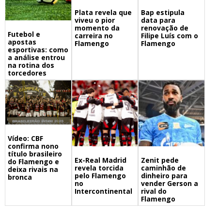
Bap estipula
Plata revela que
data para
viveu o pior
renovação de
momento da
Futebol e
Filipe Luís com o
carreira no
apostas
Flamengo
Flamengo
esportivas: como
a análise entrou
na rotina dos
torcedores
Vídeo: CBF
confirma nono
título brasileiro
Ex-Real Madrid
Zenit pede
do Flamengo e
revela torcida
caminhão de
deixa rivais na
pelo Flamengo
dinheiro para
bronca
no
vender Gerson a
Intercontinental
rival do
Flamengo