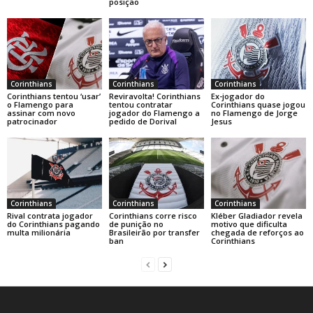
posição
Corinthians
Corinthians
Corinthians
Corinthians tentou ‘usar’
Reviravolta! Corinthians
Ex-jogador do
o Flamengo para
tentou contratar
Corinthians quase jogou
assinar com novo
jogador do Flamengo a
no Flamengo de Jorge
patrocinador
pedido de Dorival
Jesus
Corinthians
Corinthians
Corinthians
Rival contrata jogador
Corinthians corre risco
Kléber Gladiador revela
do Corinthians pagando
de punição no
motivo que dificulta
multa milionária
Brasileirão por transfer
chegada de reforços ao
ban
Corinthians