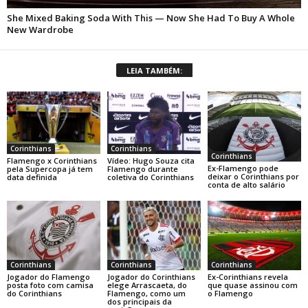
LEIA TAMBÉM:
Corinthians
Corinthians
Corinthians
Flamengo x Corinthians
Vídeo: Hugo Souza cita
Ex-Flamengo pode
pela Supercopa já tem
Flamengo durante
deixar o Corinthians por
data definida
coletiva do Corinthians
conta de alto salário
Corinthians
Corinthians
Corinthians
Jogador do Flamengo
Jogador do Corinthians
Ex-Corinthians revela
posta foto com camisa
elege Arrascaeta, do
que quase assinou com
do Corinthians
Flamengo, como um
o Flamengo
dos principais da